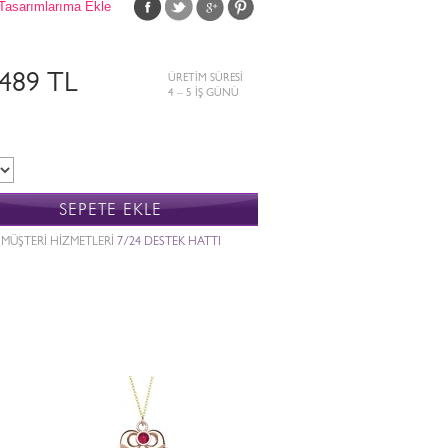
Tasarımlarıma Ekle
.489 TL
ÜRETİM SÜRESİ
4 – 5 İŞ GÜNÜ
SEPETE EKLE
MÜŞTERİ HİZMETLERİ
7/24 DESTEK HATTI