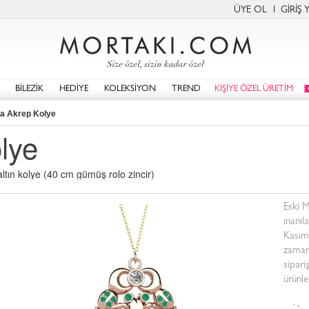
ÜYE OL
GİRİŞ 
BİLEZİK
HEDİYE
KOLEKSİYON
TREND
KİŞİYE ÖZEL ÜRETİM
a Akrep Kolye
lye
ltın kolye (40 cm gümüş rolo zincir)
Eski M
inanıl
Kasım
zaman 
sipari
ürünle