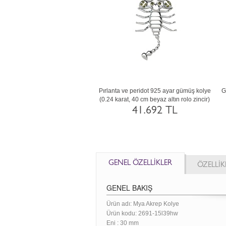
t ve rodolit garnet 18 ayar beyaz
Pırlanta ve peridot 925 ayar gümüş kolye
G
lye (40 cm beyaz altın rolo zincir)
(0.24 karat, 40 cm beyaz altın rolo zincir)
227.105 TL
41.692 TL
GENEL ÖZELLİKLER
ÖZELLİK
GENEL BAKIŞ
Ürün adı: Mya Akrep Kolye
Ürün kodu:
2691-15l39hw
Eni :
30 mm