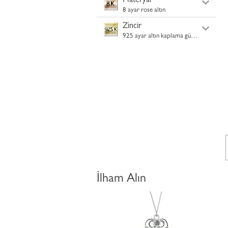
Materyal
8 ayar rose altın
Zincir
925 ayar altın kaplama gümüş
İlham Alın