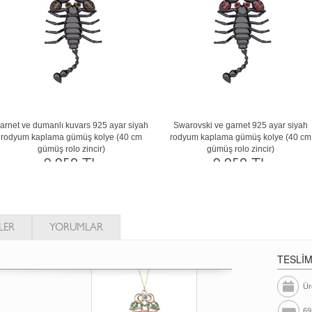
arnet ve dumanlı kuvars 925 ayar siyah
Swarovski ve garnet 925 ayar siyah
rodyum kaplama gümüş kolye (40 cm
rodyum kaplama gümüş kolye (40 cm
gümüş rolo zincir)
gümüş rolo zincir)
9.958 TL
9.958 TL
LER
YORUMLAR
TESLİ
Ür
69