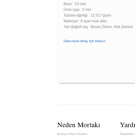
Boyu :
53 mm
Ürün çapı : 0 mm
Toplam ağırlığı : 12.517 gram
Materyal : 8 ayar rose altın
Yarı değerli taş : Beyaz Zirkon, Kök Zümrüt
Daha fazla detay için tıklayın
Neden Mortakı
Yard
Kişiye Özel Üretim
Teslimat 