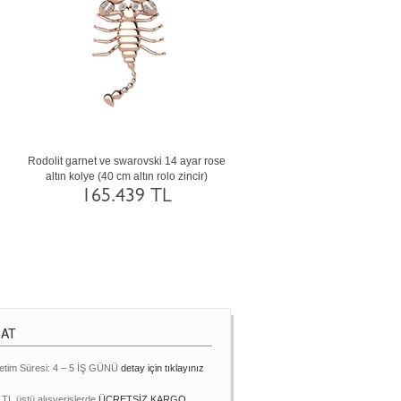
Rodolit garnet ve swarovski 14 ayar rose
Swarovski ve pembe kuvars 14 
altın kolye (40 cm altın rolo zincir)
altın kolye (40 cm beyaz altın rol
165.439 TL
169.295 TL
MAT
etim Süresi: 4 – 5 İŞ GÜNÜ
detay için tıklayınız
 TL üstü alışverişlerde
ÜCRETSİZ KARGO