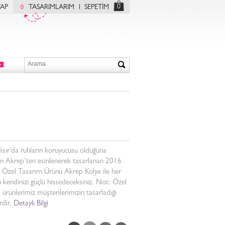
0
YAP
TASARIMLARIM
SEPETİM
0
ısır’da ruhların koruyucusu olduğuna
an Akrep’ten esinlenerek tasarlanan 2016
 Özel Tasarım Ürünü Akrep Kolye ile her
kendinizi güçlü hissedeceksiniz. Not: Özel
ş ürünlerimiz müşterilerimizin tasarladığı
rdir.
Detaylı Bilgi