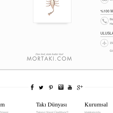
%100 
Bi
Ha
ULUSL
15
Gö
ım
Takı Dünyası
Kurumsal
Süresi
Takınız Nasıl Üretiliyor?
Hakkımızda