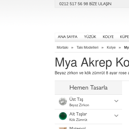
0212 517 56 98
BİZE ULAŞIN
ANA SAYFA
YÜZÜK
KOLYE
KÜPE
»
»
»
Mortakı
Takı Modelleri
Kolye
My
Mya Akrep Ko
Beyaz zirkon ve kök zümrüt 8 ayar rose a
Hemen Tasarla
Üst Taş
Beyaz Zirkon
Alt Taşlar
Kök Zümrüt