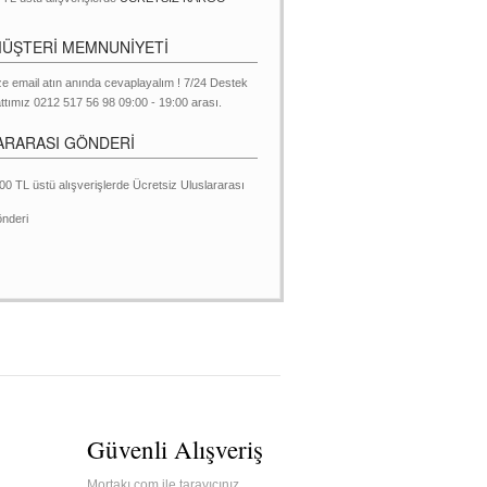
MÜŞTERİ MEMNUNİYETİ
ze email atın anında cevaplayalım ! 7/24 Destek
ttımız 0212 517 56 98 09:00 - 19:00 arası.
ARARASI GÖNDERİ
00 TL üstü alışverişlerde Ücretsiz Uluslararası
nderi
Güvenli Alışveriş
Mortakı.com ile tarayıcınız