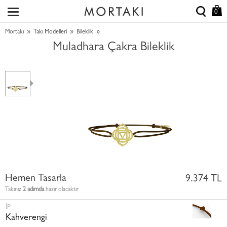
0
»
»
»
Mortakı
Takı Modelleri
Bileklik
Muladhara Çakra Bileklik
Hemen Tasarla
9.374 TL
Takınız
2 adımda
hazır olacaktır
İP
Kahverengi