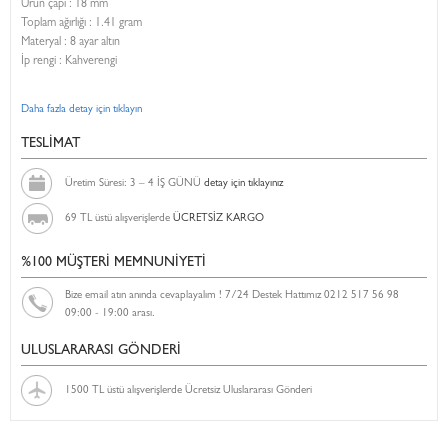
Ürün çapı : 18 mm
Toplam ağırlığı : 1.41 gram
Materyal : 8 ayar altın
İp rengi : Kahverengi
Daha fazla detay için tıklayın
TESLİMAT
Üretim Süresi: 3 – 4 İŞ GÜNÜ
detay için tıklayınız
69 TL üstü alışverişlerde
ÜCRETSİZ KARGO
%100 MÜŞTERİ MEMNUNİYETİ
Bize email atın anında cevaplayalım ! 7/24 Destek Hattımız 0212 517 56 98
09:00 - 19:00 arası.
ULUSLARARASI GÖNDERİ
1500 TL üstü alışverişlerde Ücretsiz Uluslararası Gönderi