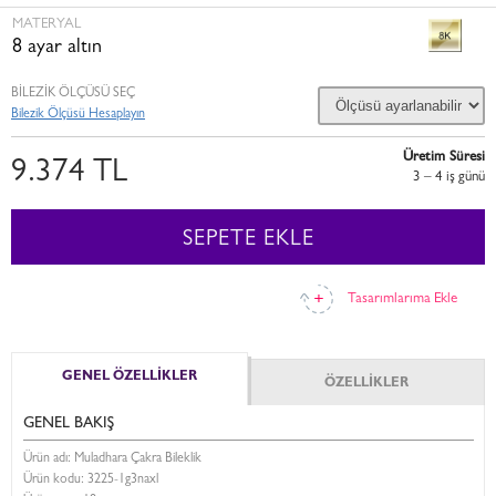
MATERYAL
8 ayar altın
BİLEZİK ÖLÇÜSÜ SEÇ
Bilezik Ölçüsü Hesaplayın
Üretim Süresi
9.374 TL
3 – 4 i̇ş günü
SEPETE EKLE
Tasarımlarıma Ekle
GENEL ÖZELLİKLER
ÖZELLİKLER
GENEL BAKIŞ
Ürün adı: Muladhara Çakra Bileklik
Ürün kodu:
3225-1g3naxl