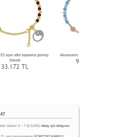
a
Garnet 8 ayar beyaz altın bilezik
Pembe kuvars 925 ayar rose alt
gümüş bilezik
48.518 TL
7.648 TL
MAT
etim Süresi: 6 – 7 İŞ GÜNÜ
detay için tıklayınız
 TL üstü alışverişlerde
ÜCRETSİZ KARGO