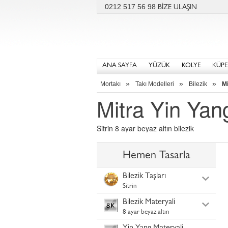
0212 517 56 98
BİZE ULAŞIN
ANA SAYFA
YÜZÜK
KOLYE
KÜPE
»
»
»
Mortakı
Takı Modelleri
Bilezik
Mi
Mitra Yin Yang
Sitrin 8 ayar beyaz altın bilezik
Hemen Tasarla
Bilezik Taşları
Sitrin
Bilezik Materyali
8 ayar beyaz altın