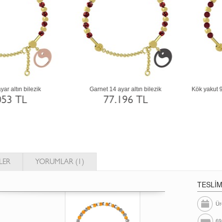
Sitrin 18 ayar beyaz altın bilezik
Garnet 925 ayar siyah rodyum kaplam
gümüş bilezik
117.840 TL
34.952 TL
LER
YORUMLAR (1)
TESLİ
Ür
69