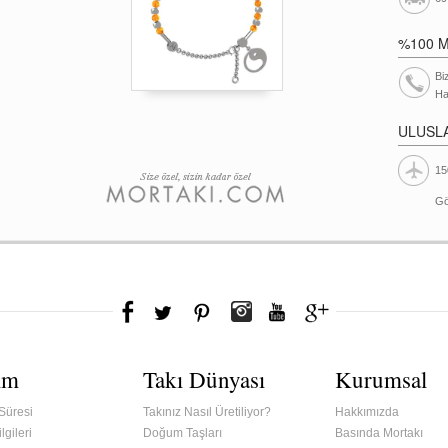
%100 
Bi
Ha
ULUSL
15
Gö
ım
Takı Dünyası
Kurumsal
Süresi
Takınız Nasıl Üretiliyor?
Hakkımızda
lgileri
Doğum Taşları
Basında Mortakı