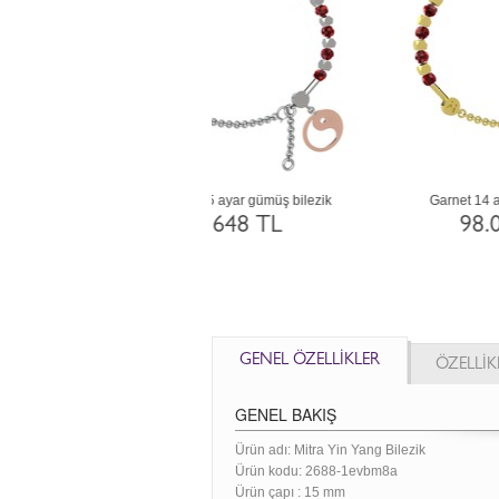
t 925 ayar altın kaplama gümüş
Akuamarin 14 ayar rose altın bilezik
bilezik
98.053 TL
33.172 TL
GENEL ÖZELLİKLER
ÖZELLİK
GENEL BAKIŞ
Ürün adı: Mitra Yin Yang Bilezik
Ürün kodu:
2688-1evbm8a
Ürün çapı : 15 mm