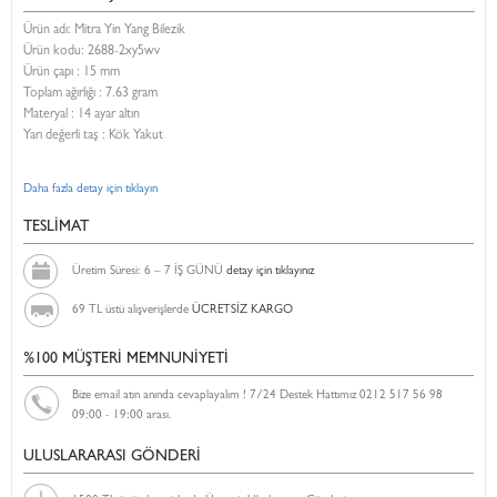
Ürün adı: Mitra Yin Yang Bilezik
Ürün kodu:
2688-2xy5wv
Ürün çapı : 15 mm
Toplam ağırlığı : 7.63 gram
Materyal : 14 ayar altın
Yarı değerli taş : Kök Yakut
Daha fazla detay için tıklayın
TESLİMAT
Üretim Süresi: 6 – 7 İŞ GÜNÜ
detay için tıklayınız
69 TL üstü alışverişlerde
ÜCRETSİZ KARGO
%100 MÜŞTERİ MEMNUNİYETİ
Bize email atın anında cevaplayalım ! 7/24 Destek Hattımız 0212 517 56 98
09:00 - 19:00 arası.
ULUSLARARASI GÖNDERİ