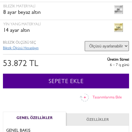
BILEZIK MATERYALI
8 ayar beyaz altın
YIN YANG MATERYALI
14 ayar altın
BİLEZİK ÖLÇÜSÜ SEÇ
Bilezik Ölçüsü Hesaplayın
Üretim Süresi
53.872 TL
6 – 7 i̇ş günü
SEPETE EKLE
Tasarımlarıma Ekle
GENEL ÖZELLİKLER
ÖZELLİKLER
GENEL BAKIŞ