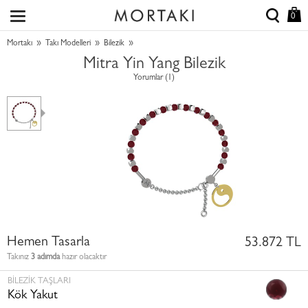
0
»
»
»
Mortakı
Takı Modelleri
Bilezik
Mitra Yin Yang Bilezik
Yorumlar (1)
Hemen Tasarla
53.872 TL
Takınız
3 adımda
hazır olacaktır
BILEZIK TAŞLARI
Kök Yakut