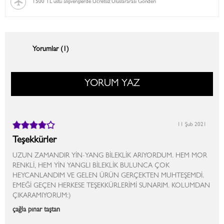
1500 TL üstü alışverişlerde Ücretsiz Uluslararası Gönderi
Yorumlar (1)
YORUM YAZ
11 Şub 2021
Teşekkürler
UZUN ZAMANDIR YİN-YANG BİLEKLİK ARIYORDUM. HEM MOR
RENKLİ, HEM YİN YANGLI BİLEKLİK BULUNCA ÇOK
HEYCANLANDIM VE GELEN ÜRÜN GERÇEKTEN MUHTEŞEMDİ.
EMEĞİ GEÇEN HERKESE TEŞEKKÜRLERİMİ SUNARIM. KOLUMDAN
ÇIKARAMIYORUM:)
çağla pınar taştan