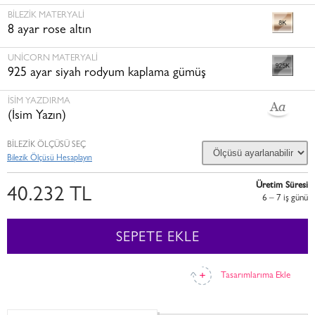
BILEZIK MATERYALI
8 ayar rose altın
UNICORN MATERYALI
925 ayar siyah rodyum kaplama gümüş
İSİM YAZDIRMA
(İsim Yazın)
BİLEZİK ÖLÇÜSÜ SEÇ
Bilezik Ölçüsü Hesaplayın
Üretim Süresi
40.232 TL
6 – 7 i̇ş günü
SEPETE EKLE
Tasarımlarıma Ekle