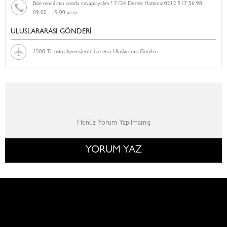
Bize email atın anında cevaplayalım ! 7/24 Destek Hattımız 0212 517 56 98
09:00 - 19:00 arası.
ULUSLARARASI GÖNDERİ
1500 TL üstü alışverişlerde Ücretsiz Uluslararası Gönderi
Henüz Yorum Yapılmamış
YORUM YAZ