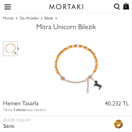
0
»
»
»
Mortakı
Takı Modelleri
Bilezik
Mitra Unicorn Bilezik
Hemen Tasarla
40.232 TL
Takınız
4 adımda
hazır olacaktır
BILEZIK TAŞLARI
Sitrin