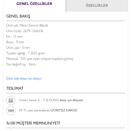
GENEL ÖZELLİKLER
ÖZELLİKLER
GENEL BAKIŞ
Ürün adı: Mitra Unicorn Bilezik
Ürün kodu:
2679-12dkd3k
Eni :
15 mm
Boyu :
9 mm
Ürün çapı : 0 mm
Toplam ağırlığı : 7.3025 gram
Materyal : 925 ayar siyah rodyum kaplama gümüş
Yarı değerli taş : Sitrin
Daha fazla detay için tıklayın
TESLİMAT
Üretim Süresi: 6 – 7 İŞ GÜNÜ
detay için tıklayınız
69 TL üstü alışverişlerde
ÜCRETSİZ KARGO
%100 MÜŞTERİ MEMNUNİYETİ