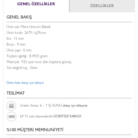
GENEL ÖZELLİKLER
ÖZELLİKLER
GENEL BAKIŞ
Ürün adı: Mitra Unicorn Bilezik
Ürün kodu:
2679-1q29ovo
Eni :
15 mm
Boyu :
9 mm
Ürün çapı : 0 mm
Toplam ağırlığı : 8.4925 gram
Materyal : 925 ayar rose altın kaplama gümüş
Yarı değerli taş : Sitrin
Daha fazla detay için tıklayın
TESLİMAT
Üretim Süresi: 6 – 7 İŞ GÜNÜ
detay için tıklayınız
69 TL üstü alışverişlerde
ÜCRETSİZ KARGO
%100 MÜŞTERİ MEMNUNİYETİ