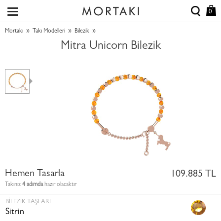
0
»
»
»
Mortakı
Takı Modelleri
Bilezik
Mitra Unicorn Bilezik
Hemen Tasarla
109.885 TL
Takınız
4 adımda
hazır olacaktır
BILEZIK TAŞLARI
Sitrin