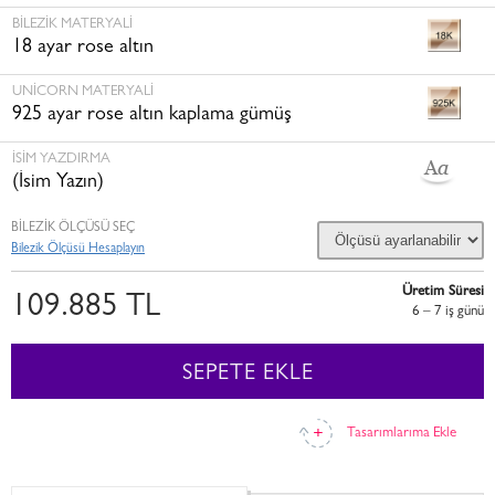
BILEZIK MATERYALI
18 ayar rose altın
UNICORN MATERYALI
925 ayar rose altın kaplama gümüş
İSİM YAZDIRMA
(İsim Yazın)
BİLEZİK ÖLÇÜSÜ SEÇ
Bilezik Ölçüsü Hesaplayın
Üretim Süresi
109.885 TL
6 – 7 i̇ş günü
SEPETE EKLE
Tasarımlarıma Ekle