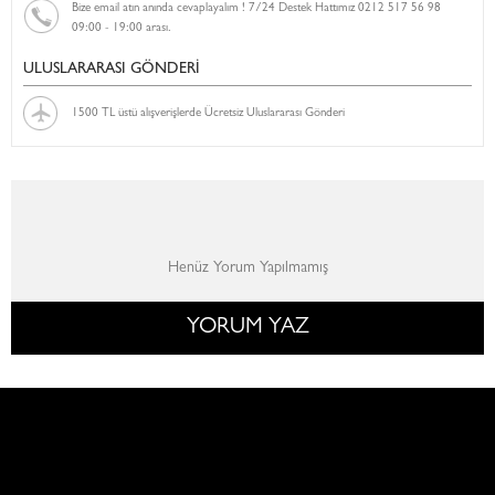
Bize email atın anında cevaplayalım ! 7/24 Destek Hattımız 0212 517 56 98
09:00 - 19:00 arası.
ULUSLARARASI GÖNDERİ
1500 TL üstü alışverişlerde Ücretsiz Uluslararası Gönderi
Henüz Yorum Yapılmamış
YORUM YAZ