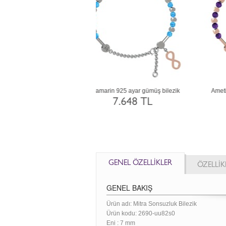
e kuvars 8 ayar altın bilezik
Dumanlı kuvars 14 ayar altın bilezik
P
40.112 TL
95.610 TL
GENEL ÖZELLİKLER
ÖZELLİK
GENEL BAKIŞ
Ürün adı: Mitra Sonsuzluk Bilezik
Ürün kodu:
2690-uu82s0
Eni :
7 mm