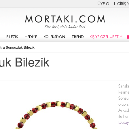
ÜYE OL
GİRİŞ 
BİLEZİK
HEDİYE
KOLEKSİYON
TREND
KİŞİYE ÖZEL ÜRETİM
tra Sonsuzluk Bilezik
uk Bilezik
Sanskr
kelime
Sonsun
olup s
Arkada
ile he
Detayl