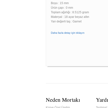
Boyu :
15 mm
Ürün çapı : 0 mm
Toplam ağırlığı : 8.5125 gram
Materyal : 18 ayar beyaz altın
Yarı değerli taş : Garnet
Daha fazla detay için tıklayın
Neden Mortakı
Yard
Kişiye Özel Üretim
Teslimat 