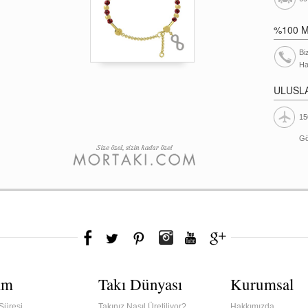
%100 
Bi
Ha
ULUSL
15
Gö
ım
Takı Dünyası
Kurumsal
Süresi
Takınız Nasıl Üretiliyor?
Hakkımızda