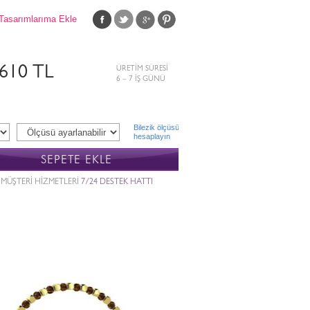
Tasarımlarıma Ekle
.610 TL
ÜRETİM SÜRESİ
6 – 7 İŞ GÜNÜ
Bilezik ölçüsü
hesaplayın
SEPETE EKLE
MÜŞTERİ HİZMETLERİ
7/24 DESTEK HATTI