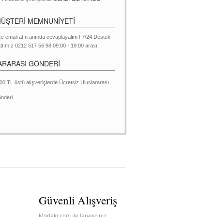
MÜŞTERİ MEMNUNİYETİ
ze email atın anında cevaplayalım ! 7/24 Destek
ttımız 0212 517 56 98 09:00 - 19:00 arası.
ARARASI GÖNDERİ
00 TL üstü alışverişlerde Ücretsiz Uluslararası
nderi
Güvenli Alışveriş
Mortakı.com ile tarayıcınız