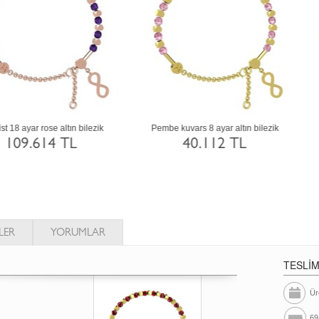
embe kuvars 18 ayar beyaz altın bilezik
Yeşil kuvars 925 ayar siyah rodyum
kaplama gümüş bilezik
123.881 TL
34.245 TL
LER
YORUMLAR
TESLİ
Ür
69