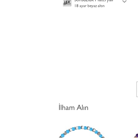
Sonsuzluk Materyali
18 ayar beyaz altın
İlham Alın