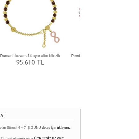
Yeşil kuvars 18 ayar rose altın bilezik
Ametist 14 ayar beyaz altın b
109.614 TL
77.277 TL
MAT
etim Süresi: 6 – 7 İŞ GÜNÜ
detay için tıklayınız
 TL üstü alışverişlerde
ÜCRETSİZ KARGO