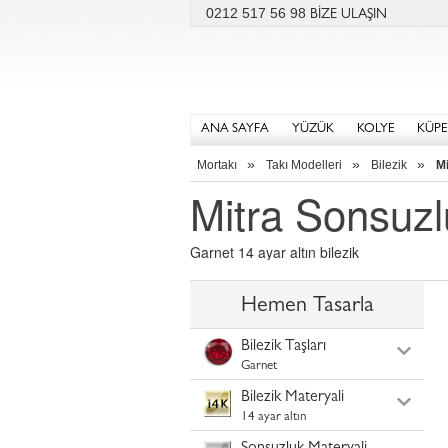
0212 517 56 98
BİZE ULAŞIN
ANA SAYFA
YÜZÜK
KOLYE
KÜPE
»
»
»
Mortakı
Takı Modelleri
Bilezik
Mi
Mitra Sonsuzl
Garnet 14 ayar altın bilezik
Hemen Tasarla
Bilezik Taşları
Garnet
Bilezik Materyali
14 ayar altın