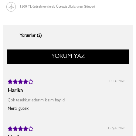
1500 TL üstü alışverişlerde Ücretsiz Uluslararası Gönderi
Yorumlar (2)
YORUM YAZ
19 Eki 2020
Harika
Çok tesekkur ederim kızım bayıldı
Meral gücek
15 Şub 2020