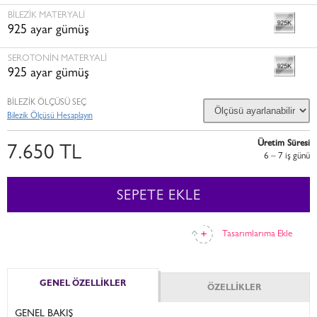
BILEZIK MATERYALI
925 ayar gümüş
SEROTONIN MATERYALI
925 ayar gümüş
BİLEZİK ÖLÇÜSÜ SEÇ
Bilezik Ölçüsü Hesaplayın
Üretim Süresi
7.650 TL
6 – 7 i̇ş günü
SEPETE EKLE
Tasarımlarıma Ekle
GENEL ÖZELLİKLER
ÖZELLİKLER
GENEL BAKIŞ