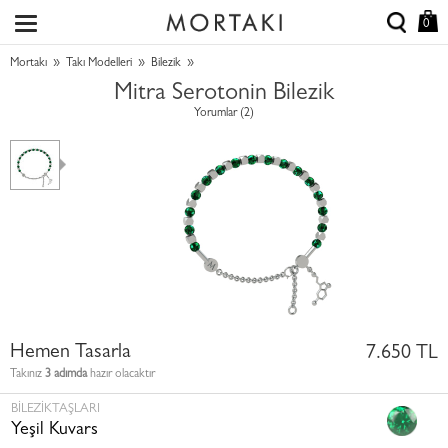
0
»
»
»
Mortakı
Takı Modelleri
Bilezik
Mitra Serotonin Bilezik
Yorumlar (2)
Hemen Tasarla
7.650 TL
Takınız
3 adımda
hazır olacaktır
BILEZIKTAŞLARI
Yeşil Kuvars