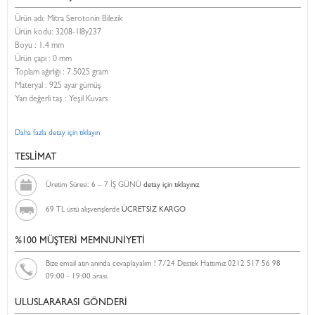
Ürün adı: Mitra Serotonin Bilezik
Ürün kodu:
3208-1l8y237
Boyu :
1.4 mm
Ürün çapı : 0 mm
Toplam ağırlığı : 7.5025 gram
Materyal : 925 ayar gümüş
Yarı değerli taş : Yeşil Kuvars
Daha fazla detay için tıklayın
TESLİMAT
Üretim Süresi: 6 – 7 İŞ GÜNÜ
detay için tıklayınız
69 TL üstü alışverişlerde
ÜCRETSİZ KARGO
%100 MÜŞTERİ MEMNUNİYETİ
Bize email atın anında cevaplayalım ! 7/24 Destek Hattımız 0212 517 56 98
09:00 - 19:00 arası.
ULUSLARARASI GÖNDERİ