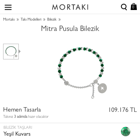
0
»
»
»
Mortakı
Takı Modelleri
Bilezik
Mitra Pusula Bilezik
Hemen Tasarla
109.176 TL
Takınız
3 adımda
hazır olacaktır
BILEZIK TAŞLARI
Yeşil Kuvars