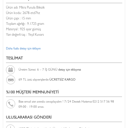
Ürün adı: Mitra Pusula Bilezik
Ürün kodu:
2678-etd7hz
Ürün çapı : 15 mm
Toplam ağırlığı : 9.1725 gram
Materyal : 925 ayar gümüş
Yarı değerli taş : Yeşil Kuvars
Daha fazla detay için tıklayın
TESLİMAT
Üretim Süresi: 6 – 7 İŞ GÜNÜ
detay için tıklayınız
69 TL üstü alışverişlerde
ÜCRETSİZ KARGO
%100 MÜŞTERİ MEMNUNİYETİ
Bize email atın anında cevaplayalım ! 7/24 Destek Hattımız 0212 517 56 98
09:00 - 19:00 arası.
ULUSLARARASI GÖNDERİ