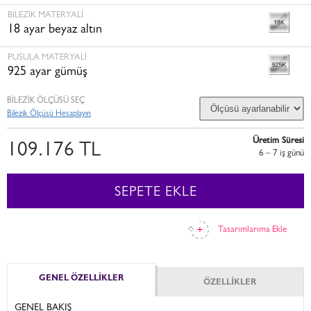
BILEZIK MATERYALI
18 ayar beyaz altın
PUSULA MATERYALI
925 ayar gümüş
BİLEZİK ÖLÇÜSÜ SEÇ
Bilezik Ölçüsü Hesaplayın
Üretim Süresi
109.176 TL
6 – 7 i̇ş günü
SEPETE EKLE
Tasarımlarıma Ekle
GENEL ÖZELLİKLER
ÖZELLİKLER
GENEL BAKIŞ