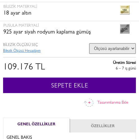
BILEZIK MATERYALI
18 ayar altın
PUSULA MATERYALI
925 ayar siyah rodyum kaplama gümüş
BİLEZİK ÖLÇÜSÜ SEÇ
Bilezik Ölçüsü Hesaplayın
Üretim Süresi
109.176 TL
6 – 7 i̇ş günü
SEPETE EKLE
Tasarımlarıma Ekle
GENEL ÖZELLİKLER
ÖZELLİKLER
GENEL BAKIŞ