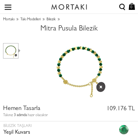
0
»
»
»
Mortakı
Takı Modelleri
Bilezik
Mitra Pusula Bilezik
Hemen Tasarla
109.176 TL
Takınız
3 adımda
hazır olacaktır
BILEZIK TAŞLARI
Yeşil Kuvars