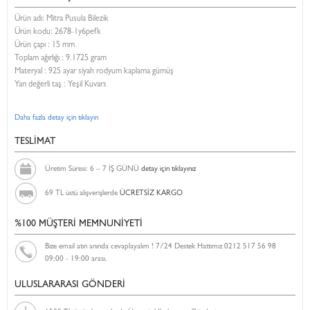
Ürün adı: Mitra Pusula Bilezik
Ürün kodu:
2678-1y6pefk
Ürün çapı : 15 mm
Toplam ağırlığı : 9.1725 gram
Materyal : 925 ayar siyah rodyum kaplama gümüş
Yarı değerli taş : Yeşil Kuvars
Daha fazla detay için tıklayın
TESLİMAT
Üretim Süresi: 6 – 7 İŞ GÜNÜ
detay için tıklayınız
69 TL üstü alışverişlerde
ÜCRETSİZ KARGO
%100 MÜŞTERİ MEMNUNİYETİ
Bize email atın anında cevaplayalım ! 7/24 Destek Hattımız 0212 517 56 98
09:00 - 19:00 arası.
ULUSLARARASI GÖNDERİ