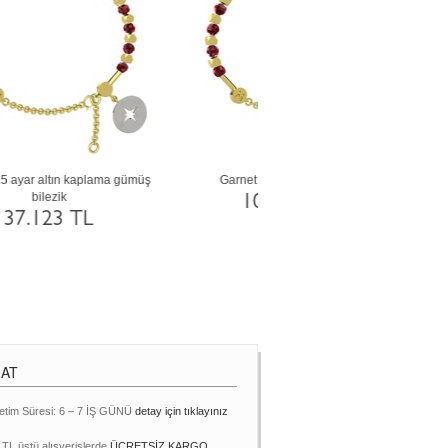
Yeşil kuvars 925 ayar altın kaplama gümüş
Sitrin 925 ayar gümüş bile
bilezik
48.834 TL
20.781 TL
MAT
etim Süresi: 6 – 7 İŞ GÜNÜ
detay için tıklayınız
 TL üstü alışverişlerde
ÜCRETSİZ KARGO