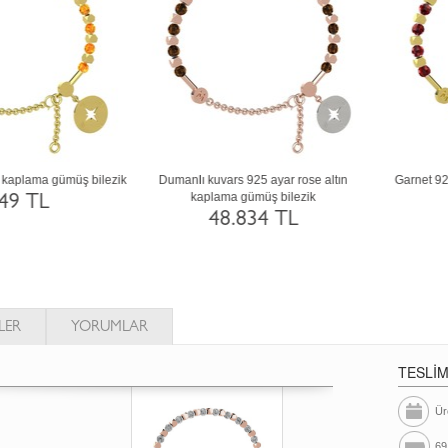
Siyah zirkon 18 ayar beyaz altın bilezik
Yeşil kuvars 925 ayar siyah rodyum
kaplama gümüş bilezik
130.600 TL
48.834 TL
LER
YORUMLAR
TESLİ
Ür
69