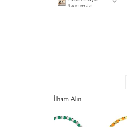
Pusula Materyali
8 ayar rose altın
İlham Alın