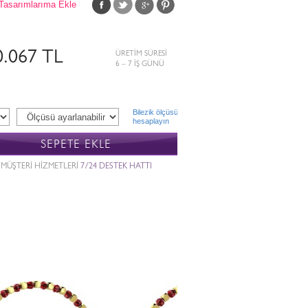
Tasarımlarıma Ekle
0.067 TL
ÜRETİM SÜRESİ
6 – 7 İŞ GÜNÜ
Bilezik ölçüsü
hesaplayın
SEPETE EKLE
MÜŞTERİ HİZMETLERİ
7/24 DESTEK HATTI