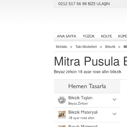
0212 517 56 98
BİZE ULAŞIN
ANA SAYFA
YÜZÜK
KOLYE
KÜPE
»
»
»
Mortakı
Takı Modelleri
Bilezik
Mi
Mitra Pusula B
Beyaz zirkon 18 ayar rose altın bilezik
Hemen Tasarla
Bilezik Taşları
Beyaz Zirkon
Bilezik Materyali
18 ayar rose altın