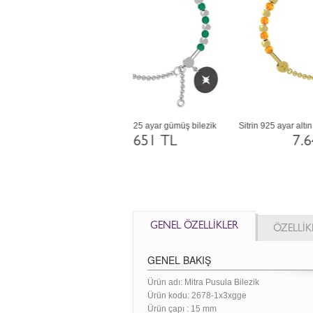
 925 ayar altın kaplama gümüş
Garnet 18 ayar altın bilezik
bilezik
109.176 TL
37.123 TL
GENEL ÖZELLİKLER
ÖZELLİK
GENEL BAKIŞ
Ürün adı: Mitra Pusula Bilezik
Ürün kodu:
2678-1x3xgge
Ürün çapı : 15 mm