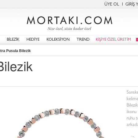
ÜYE OL
GİRİŞ 
BİLEZİK
HEDİYE
KOLEKSİYON
TREND
KİŞİYE ÖZEL ÜRETİM
tra Pusula Bilezik
ilezik
Sanskr
kelime
Bilezi
ikonu
ruhu t
arkada