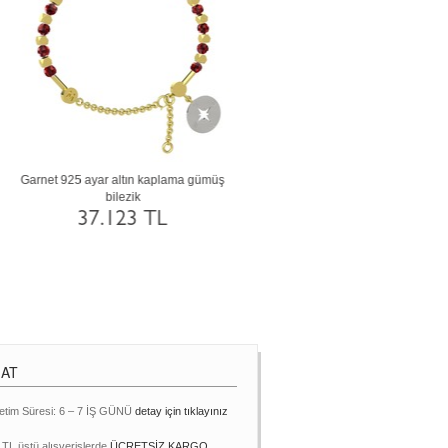
Yeşil kuvars 925 ayar altın kaplama gümüş
Sitrin 925 ayar gümüş bile
bilezik
48.834 TL
20.781 TL
MAT
etim Süresi: 6 – 7 İŞ GÜNÜ
detay için tıklayınız
 TL üstü alışverişlerde
ÜCRETSİZ KARGO