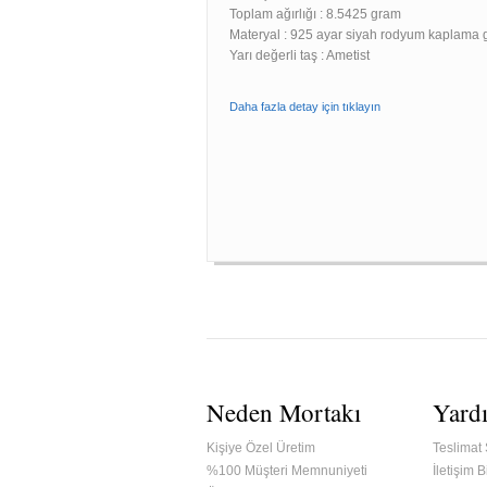
Toplam ağırlığı : 8.5425 gram
Materyal : 925 ayar siyah rodyum kaplama
Yarı değerli taş : Ametist
Daha fazla detay için tıklayın
Neden Mortakı
Yard
Kişiye Özel Üretim
Teslimat 
%100 Müşteri Memnuniyeti
İletişim Bi