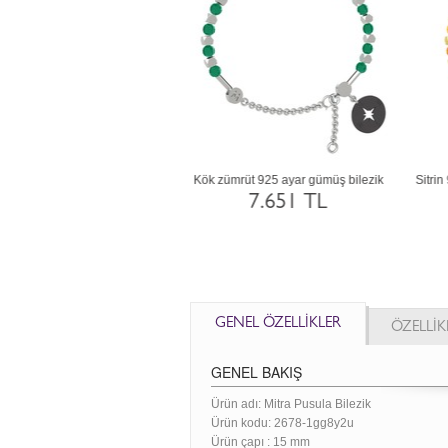
 925 ayar altın kaplama gümüş
Garnet 18 ayar altın bilezik
bilezik
109.176 TL
37.123 TL
GENEL ÖZELLİKLER
ÖZELLİK
GENEL BAKIŞ
Ürün adı: Mitra Pusula Bilezik
Ürün kodu:
2678-1gg8y2u
Ürün çapı : 15 mm