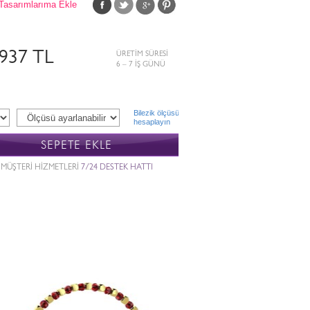
Tasarımlarıma Ekle
.937 TL
ÜRETİM SÜRESİ
6 – 7 İŞ GÜNÜ
Bilezik ölçüsü
hesaplayın
SEPETE EKLE
MÜŞTERİ HİZMETLERİ
7/24 DESTEK HATTI