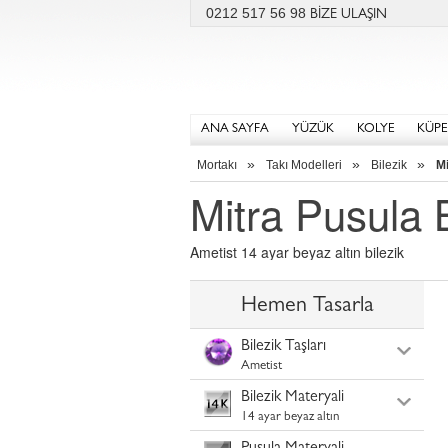
0212 517 56 98
BİZE ULAŞIN
ANA SAYFA
YÜZÜK
KOLYE
KÜPE
»
»
»
Mortakı
Takı Modelleri
Bilezik
Mi
Mitra Pusula B
Ametist 14 ayar beyaz altın bilezik
Hemen Tasarla
Bilezik Taşları
Ametist
Bilezik Materyali
14 ayar beyaz altın