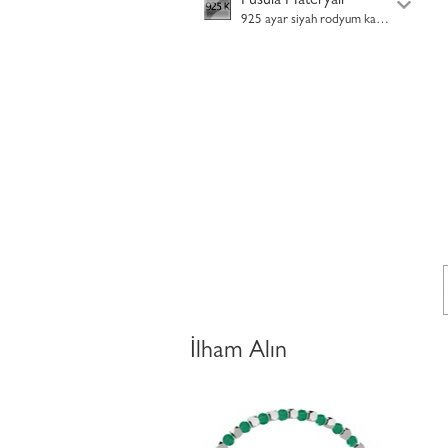
Pusula Materyali
925 ayar siyah rodyum kaplama gümüş
İlham Alın