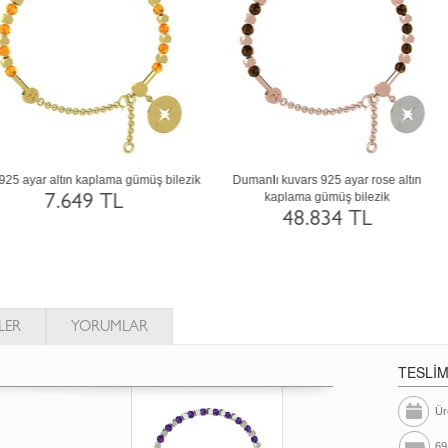
Siyah zirkon 18 ayar beyaz altın bilezik
Yeşil kuvars 925 ayar siyah rodyum
kaplama gümüş bilezik
130.600 TL
48.834 TL
LER
YORUMLAR
TESLİ
Ür
69