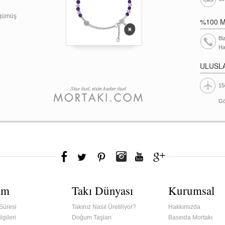
 gümüş
%100 
Bi
Ha
ULUSL
15
Gö
ım
Takı Dünyası
Kurumsal
Süresi
Takınız Nasıl Üretiliyor?
Hakkımızda
lgileri
Doğum Taşları
Basında Mortakı