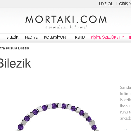
ÜYE OL
GİRİŞ 
BİLEZİK
HEDİYE
KOLEKSİYON
TREND
KİŞİYE ÖZEL ÜRETİM
tra Pusula Bilezik
ilezik
Sanskr
kelime
Bilezi
ikonu
ruhu t
arkada