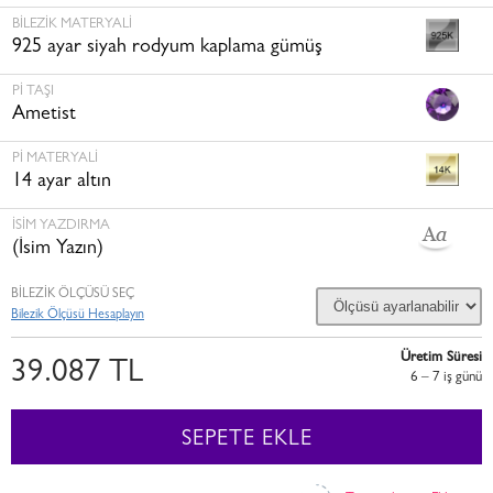
BILEZIK MATERYALI
925 ayar siyah rodyum kaplama gümüş
PI TAŞI
Ametist
PI MATERYALI
14 ayar altın
İSİM YAZDIRMA
(İsim Yazın)
BİLEZİK ÖLÇÜSÜ SEÇ
Bilezik Ölçüsü Hesaplayın
Üretim Süresi
39.087 TL
6 – 7 i̇ş günü
SEPETE EKLE