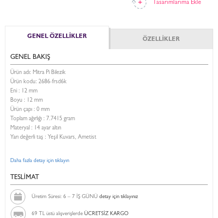
Tasarımlarıma Ekle
GENEL ÖZELLİKLER
ÖZELLİKLER
GENEL BAKIŞ
Ürün adı: Mitra Pi Bilezik
Ürün kodu:
2686-frsd6k
Eni :
12 mm
Boyu :
12 mm
Ürün çapı : 0 mm
Toplam ağırlığı : 7.7415 gram
Materyal : 14 ayar altın
Yarı değerli taş : Yeşil Kuvars, Ametist
Daha fazla detay için tıklayın
TESLİMAT
Üretim Süresi: 6 – 7 İŞ GÜNÜ
detay için tıklayınız
69 TL üstü alışverişlerde
ÜCRETSİZ KARGO