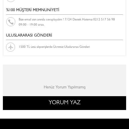
%100 MÜŞTERİ MEMNUNİYETİ
Bize email atın anında cevaplayalım ! 7/24 Destek Hattımız 0212 517 56 98
09:00 - 19:00 arası.
ULUSLARARASI GÖNDERİ
1500 TL üstü alışverişlerde Ücretsiz Uluslararası Gönderi
Henüz Yorum Yapılmamış
YORUM YAZ