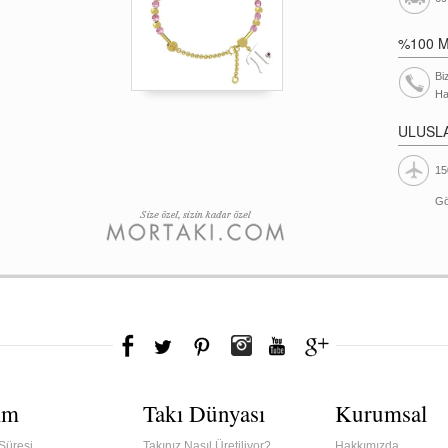
%100 
Bi
Ha
ULUSL
15
Gö
ım
Takı Dünyası
Kurumsal
Süresi
Takınız Nasıl Üretiliyor?
Hakkımızda