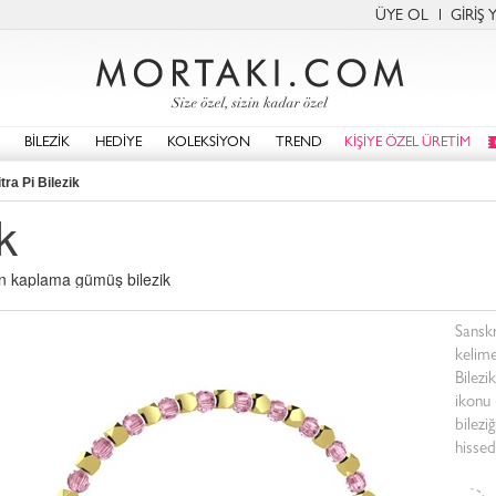
ÜYE OL
GİRİŞ 
BİLEZİK
HEDİYE
KOLEKSİYON
TREND
KİŞİYE ÖZEL ÜRETİM
tra Pi Bilezik
k
ın kaplama gümüş bilezik
Sanskr
kelime
Bilezi
ikonu 
bilezi
hissed