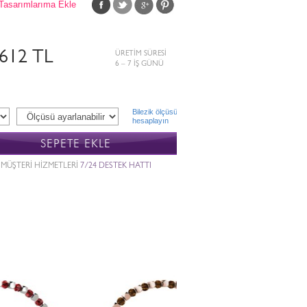
Tasarımlarıma Ekle
.612 TL
ÜRETİM SÜRESİ
6 – 7 İŞ GÜNÜ
Bilezik ölçüsü
hesaplayın
SEPETE EKLE
MÜŞTERİ HİZMETLERİ
7/24 DESTEK HATTI