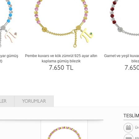
mbe kuvars ve sitrin 14 ayar beyaz altın
Kök zümrüt ve pembe kuvars 925 aya
bilezik
rose altın kaplama gümüş bilezik
103.639 TL
7.652 TL
LER
YORUMLAR
TESLİ
Ür
69