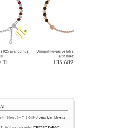
r
Garnet ve beyaz zirkon 18 ayar beyaz altın
Dumanlı kuvars ve lab safir 14 
bilezik
altın bilezik
122.758 TL
76.704 TL
MAT
etim Süresi: 6 – 7 İŞ GÜNÜ
detay için tıklayınız
 TL üstü alışverişlerde
ÜCRETSİZ KARGO