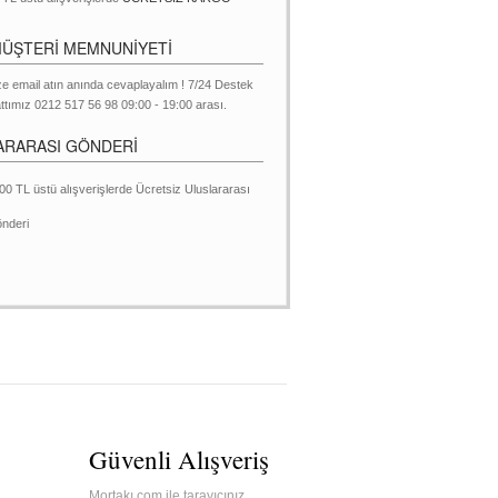
MÜŞTERİ MEMNUNİYETİ
ze email atın anında cevaplayalım ! 7/24 Destek
ttımız 0212 517 56 98 09:00 - 19:00 arası.
ARARASI GÖNDERİ
00 TL üstü alışverişlerde Ücretsiz Uluslararası
nderi
Güvenli Alışveriş
Mortakı.com ile tarayıcınız