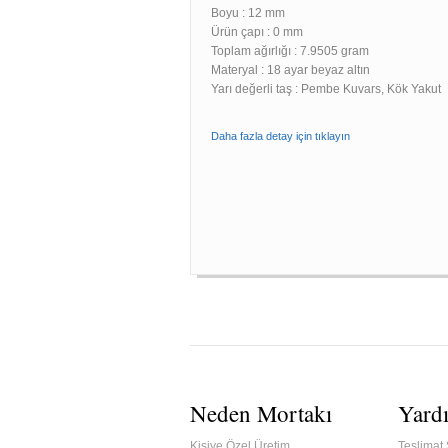
Boyu :
12 mm
Ürün çapı : 0 mm
Toplam ağırlığı : 7.9505 gram
Materyal : 18 ayar beyaz altın
Yarı değerli taş : Pembe Kuvars, Kök Yakut
Daha fazla detay için tıklayın
Neden Mortakı
Yard
Kişiye Özel Üretim
Teslimat 