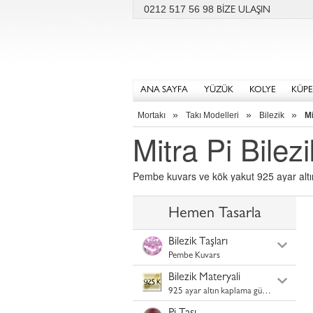
0212 517 56 98
BİZE ULAŞIN
ANA SAYFA
YÜZÜK
KOLYE
KÜPE
»
»
»
Mortakı
Takı Modelleri
Bilezik
Mi
Mitra Pi Bilezi
Pembe kuvars ve kök yakut 925 ayar alt
Hemen Tasarla
Bilezik Taşları
Pembe Kuvars
Bilezik Materyali
925 ayar altın kaplama gümüş