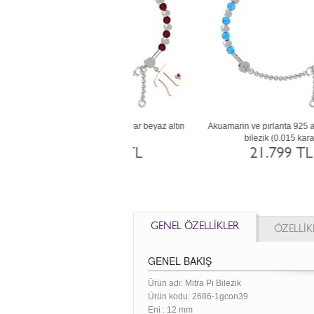
ve yeşil kuvars 925 ayar gümüş
Dumanlı kuvars ve lab safir 18 ayar rose
Pe
bilezik
altın bilezik
7.650 TL
135.689 TL
GENEL ÖZELLİKLER
ÖZELLİK
GENEL BAKIŞ
Ürün adı: Mitra Pi Bilezik
Ürün kodu:
2686-1gcon39
Eni :
12 mm