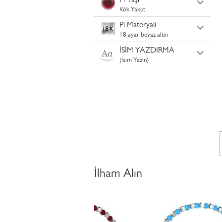
Pi Taşı
Kök Yakut
Pi Materyali
18 ayar beyaz altın
İSİM YAZDIRMA
(İsim Yazın)
İlham Alın