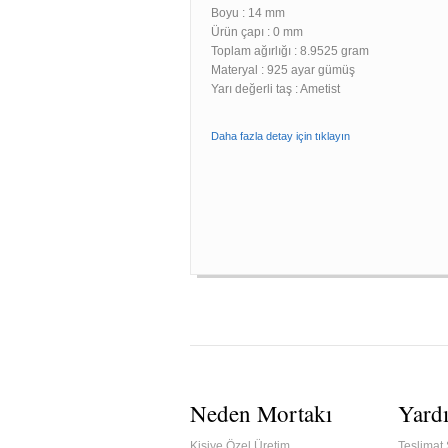
Boyu :
14 mm
Ürün çapı : 0 mm
Toplam ağırlığı : 8.9525 gram
Materyal : 925 ayar gümüş
Yarı değerli taş : Ametist
Daha fazla detay için tıklayın
Neden Mortakı
Yard
Kişiye Özel Üretim
Teslimat 