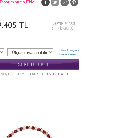
Tasarımlarıma Ekle
9.405 TL
ÜRETİM SÜRESİ
6 – 7 İŞ GÜNÜ
Bilezik ölçüsü
hesaplayın
SEPETE EKLE
MÜŞTERİ HİZMETLERİ
7/24 DESTEK HATTI