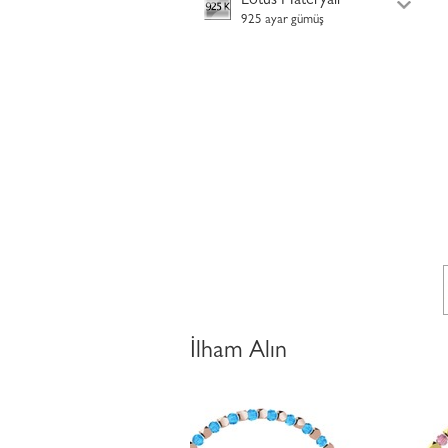
Lotus Materyali
925 ayar gümüş
İlham Alın