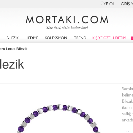
ÜYE OL
GİRİŞ 
BİLEZİK
HEDİYE
KOLEKSİYON
TREND
KİŞİYE ÖZEL ÜRETİM
tra Lotus Bilezik
lezik
Sanskr
kelime
Bilezi
ikonu
saflığ
arkada