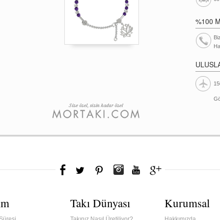
%100 
Bi
Ha
ULUSL
15
Gö
ım
Takı Dünyası
Kurumsal
Süresi
Takınız Nasıl Üretiliyor?
Hakkımızda