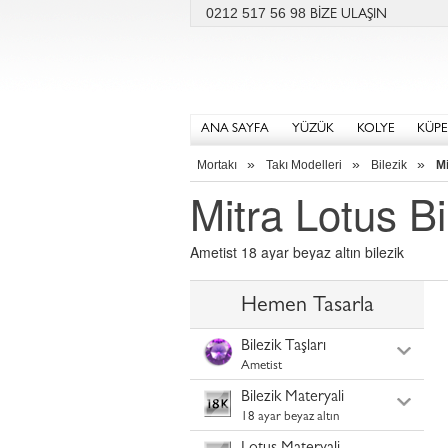
0212 517 56 98
BİZE ULAŞIN
ANA SAYFA
YÜZÜK
KOLYE
KÜPE
»
»
»
Mortakı
Takı Modelleri
Bilezik
Mi
Mitra Lotus Bi
Ametist 18 ayar beyaz altın bilezik
Hemen Tasarla
Bilezik Taşları
Ametist
Bilezik Materyali
18 ayar beyaz altın