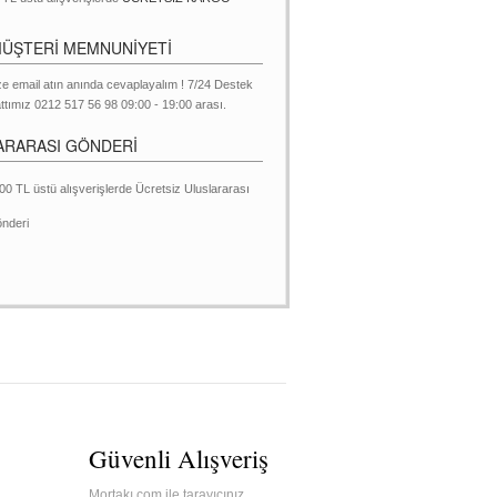
MÜŞTERİ MEMNUNİYETİ
ze email atın anında cevaplayalım ! 7/24 Destek
ttımız 0212 517 56 98 09:00 - 19:00 arası.
ARARASI GÖNDERİ
00 TL üstü alışverişlerde Ücretsiz Uluslararası
nderi
Güvenli Alışveriş
Mortakı.com ile tarayıcınız