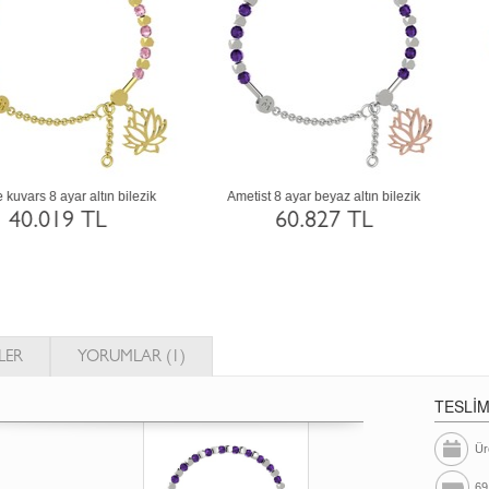
Sitrin 18 ayar beyaz altın bilezik
Yeşil kuvars 925 ayar siyah rodyum
kaplama gümüş bilezik
109.405 TL
7.649 TL
LER
YORUMLAR (1)
TESLİ
Ür
69