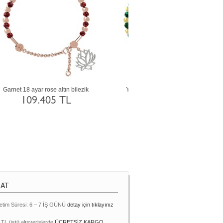
Garnet 925 ayar gümüş bilezik
Sitrin 8 ayar altın bilezi
7.649 TL
40.019 TL
MAT
etim Süresi: 6 – 7 İŞ GÜNÜ
detay için tıklayınız
 TL üstü alışverişlerde
ÜCRETSİZ KARGO