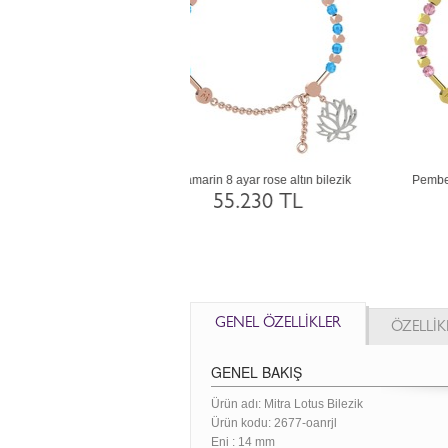
et 18 ayar rose altın bilezik
Yeşil kuvars 8 ayar altın bilezik
109.405 TL
60.827 TL
GENEL ÖZELLİKLER
ÖZELLİK
GENEL BAKIŞ
Ürün adı: Mitra Lotus Bilezik
Ürün kodu:
2677-oanrjl
Eni :
14 mm