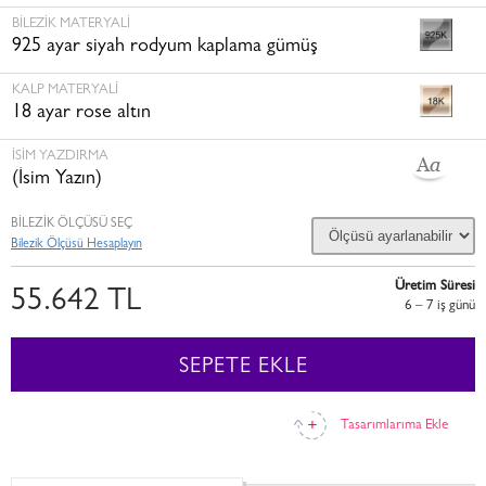
BILEZIK MATERYALI
925 ayar siyah rodyum kaplama gümüş
KALP MATERYALI
18 ayar rose altın
İSİM YAZDIRMA
(İsim Yazın)
BİLEZİK ÖLÇÜSÜ SEÇ
Bilezik Ölçüsü Hesaplayın
Üretim Süresi
55.642 TL
6 – 7 i̇ş günü
SEPETE EKLE
Tasarımlarıma Ekle