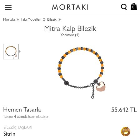
0
»
»
»
Mortakı
Takı Modelleri
Bilezik
Mitra Kalp Bilezik
Yorumlar (4)
Hemen Tasarla
55.642 TL
Takınız
4 adımda
hazır olacaktır
BILEZIK TAŞLARI
Sitrin