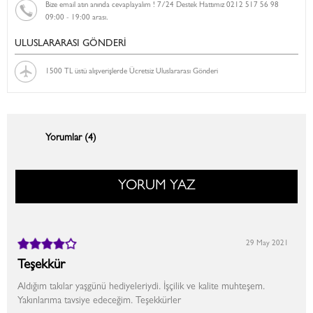
Bize email atın anında cevaplayalım ! 7/24 Destek Hattımız 0212 517 56 98
09:00 - 19:00 arası.
ULUSLARARASI GÖNDERİ
1500 TL üstü alışverişlerde Ücretsiz Uluslararası Gönderi
Yorumlar (4)
YORUM YAZ
29 May 2021
Teşekkür
Aldığım takılar yaşgünü hediyeleriydi. İşçilik ve kalite muhteşem.
Yakınlarıma tavsiye edeceğim. Teşekkürler