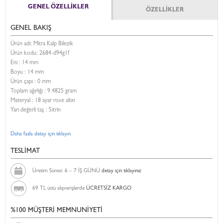
GENEL ÖZELLİKLER
ÖZELLİKLER
GENEL BAKIŞ
Ürün adı: Mitra Kalp Bilezik
Ürün kodu:
2684-d94g1f
Eni :
14 mm
Boyu :
14 mm
Ürün çapı : 0 mm
Toplam ağırlığı : 9.4825 gram
Materyal : 18 ayar rose altın
Yarı değerli taş : Sitrin
Daha fazla detay için tıklayın
TESLİMAT
Üretim Süresi: 6 – 7 İŞ GÜNÜ
detay için tıklayınız
69 TL üstü alışverişlerde
ÜCRETSİZ KARGO
%100 MÜŞTERİ MEMNUNİYETİ