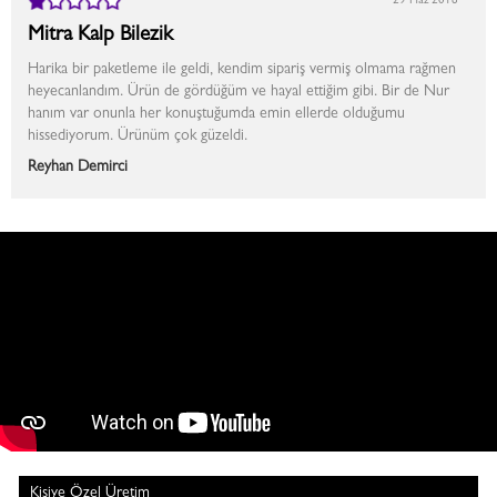
29 Haz 2018
Mitra Kalp Bilezik
Harika bir paketleme ile geldi, kendim sipariş vermiş olmama rağmen
heyecanlandım. Ürün de gördüğüm ve hayal ettiğim gibi. Bir de Nur
hanım var onunla her konuştuğumda emin ellerde olduğumu
hissediyorum. Ürünüm çok güzeldi.
Reyhan Demirci
Kişiye Özel Üretim