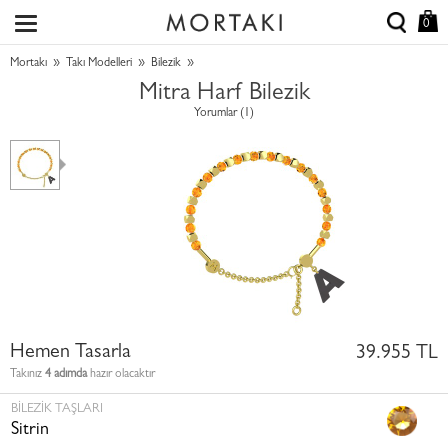
0
»
»
»
Mortakı
Takı Modelleri
Bilezik
Mitra Harf Bilezik
Yorumlar (1)
Hemen Tasarla
39.955 TL
Takınız
4 adımda
hazır olacaktır
BILEZIK TAŞLARI
Sitrin