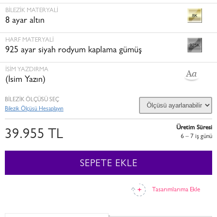
BILEZIK MATERYALI
8 ayar altın
HARF MATERYALI
925 ayar siyah rodyum kaplama gümüş
İSİM YAZDIRMA
(İsim Yazın)
BİLEZİK ÖLÇÜSÜ SEÇ
Bilezik Ölçüsü Hesaplayın
Üretim Süresi
39.955 TL
6 – 7 i̇ş günü
SEPETE EKLE
Tasarımlarıma Ekle