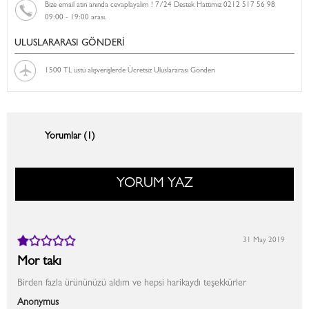
Bize email atın anında cevaplayalım ! 7/24 Destek Hattımız 0212 517 56 98
09:00 - 19:00 arası.
ULUSLARARASI GÖNDERİ
1500 TL üstü alışverişlerde Ücretsiz Uluslararası Gönderi
Yorumlar (1)
YORUM YAZ
31 May 2019
Mor takı
Birden fazla ürününüzü aldım ve hepsi harikaydı teşekkürler
Anonymus