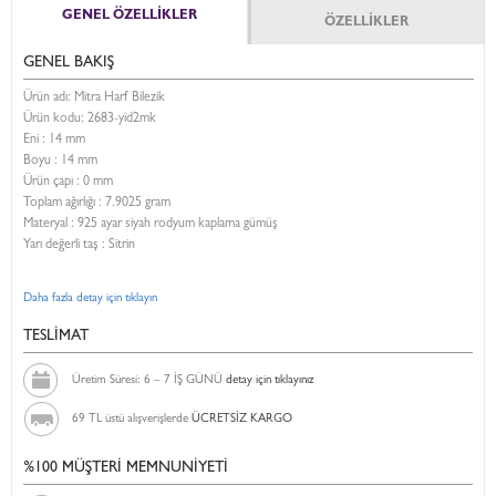
GENEL ÖZELLİKLER
ÖZELLİKLER
GENEL BAKIŞ
Ürün adı: Mitra Harf Bilezik
Ürün kodu:
2683-yid2mk
Eni :
14 mm
Boyu :
14 mm
Ürün çapı : 0 mm
Toplam ağırlığı : 7.9025 gram
Materyal : 925 ayar siyah rodyum kaplama gümüş
Yarı değerli taş : Sitrin
Daha fazla detay için tıklayın
TESLİMAT
Üretim Süresi: 6 – 7 İŞ GÜNÜ
detay için tıklayınız
69 TL üstü alışverişlerde
ÜCRETSİZ KARGO
%100 MÜŞTERİ MEMNUNİYETİ