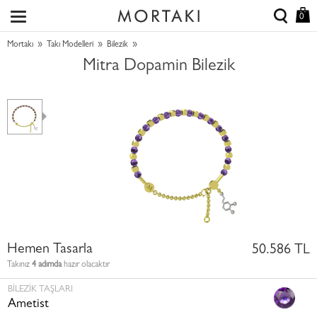
0
»
»
»
Mortakı
Takı Modelleri
Bilezik
Mitra Dopamin Bilezik
Hemen Tasarla
50.586 TL
Takınız
4 adımda
hazır olacaktır
BILEZIK TAŞLARI
Ametist