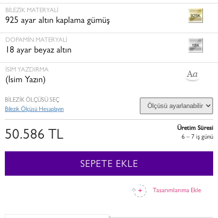
BILEZIK MATERYALI
925 ayar altın kaplama gümüş
DOPAMIN MATERYALI
18 ayar beyaz altın
İSİM YAZDIRMA
(İsim Yazın)
BİLEZİK ÖLÇÜSÜ SEÇ
Bilezik Ölçüsü Hesaplayın
Üretim Süresi
50.586 TL
6 – 7 i̇ş günü
SEPETE EKLE
Tasarımlarıma Ekle