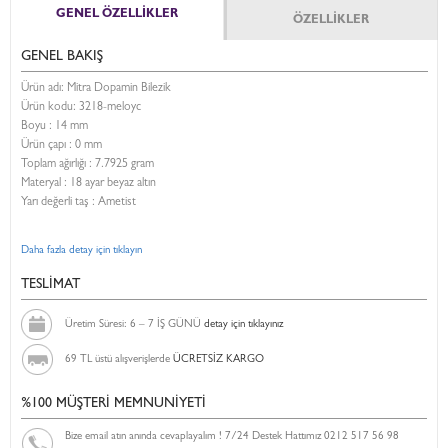
GENEL ÖZELLİKLER
ÖZELLİKLER
GENEL BAKIŞ
Ürün adı: Mitra Dopamin Bilezik
Ürün kodu:
3218-meloyc
Boyu :
14 mm
Ürün çapı : 0 mm
Toplam ağırlığı : 7.7925 gram
Materyal : 18 ayar beyaz altın
Yarı değerli taş : Ametist
Daha fazla detay için tıklayın
TESLİMAT
Üretim Süresi: 6 – 7 İŞ GÜNÜ
detay için tıklayınız
69 TL üstü alışverişlerde
ÜCRETSİZ KARGO
%100 MÜŞTERİ MEMNUNİYETİ
Bize email atın anında cevaplayalım ! 7/24 Destek Hattımız 0212 517 56 98