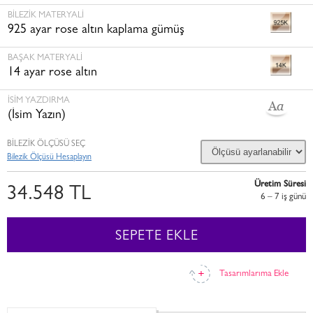
BILEZIK MATERYALI
925 ayar rose altın kaplama gümüş
BAŞAK MATERYALI
14 ayar rose altın
İSİM YAZDIRMA
(İsim Yazın)
BİLEZİK ÖLÇÜSÜ SEÇ
Bilezik Ölçüsü Hesaplayın
Üretim Süresi
34.548 TL
6 – 7 i̇ş günü
SEPETE EKLE
Tasarımlarıma Ekle