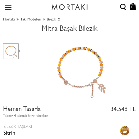
0
»
»
»
Mortakı
Takı Modelleri
Bilezik
Mitra Başak Bilezik
Hemen Tasarla
34.548 TL
Takınız
4 adımda
hazır olacaktır
BILEZIK TAŞLARI
Sitrin