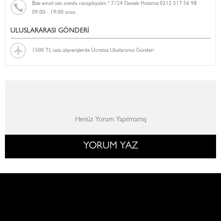
Bize email atın anında cevaplayalım ! 7/24 Destek Hattımız 0212 517 56 98
09:00 - 19:00 arası.
ULUSLARARASI GÖNDERİ
1500 TL üstü alışverişlerde Ücretsiz Uluslararası Gönderi
Henüz Yorum Yapılmamış
YORUM YAZ