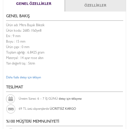
GENEL ÖZELLİKLER
ÖZELLİKLER
GENEL BAKIŞ
Ürün adı: Mitra Başak Bilezik
Ürün kodu:
2685-1fa0ye8
Eni :
9 mm
Boyu :
15 mm
Ürün çapı : 0 mm
Toplam ağırlığı : 6.8425 gram
Materyal : 14 ayar rose altın
Yarı değerli taş : Sitrin
Daha fazla detay için tıklayın
TESLİMAT
Üretim Süresi: 6 – 7 İŞ GÜNÜ
detay için tıklayınız
69 TL üstü alışverişlerde
ÜCRETSİZ KARGO
%100 MÜŞTERİ MEMNUNİYETİ