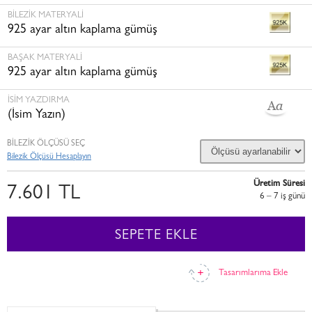
BILEZIK MATERYALI
925 ayar altın kaplama gümüş
BAŞAK MATERYALI
925 ayar altın kaplama gümüş
İSİM YAZDIRMA
(İsim Yazın)
BİLEZİK ÖLÇÜSÜ SEÇ
Bilezik Ölçüsü Hesaplayın
Üretim Süresi
7.601 TL
6 – 7 i̇ş günü
SEPETE EKLE
Tasarımlarıma Ekle