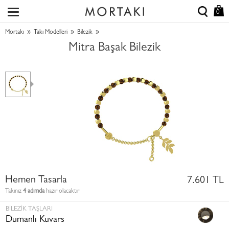
0
»
»
»
Mortakı
Takı Modelleri
Bilezik
Mitra Başak Bilezik
Hemen Tasarla
7.601 TL
Takınız
4 adımda
hazır olacaktır
BILEZIK TAŞLARI
Dumanlı Kuvars