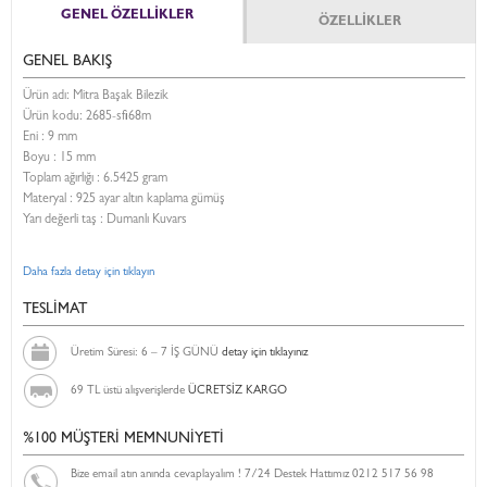
GENEL ÖZELLİKLER
ÖZELLİKLER
GENEL BAKIŞ
Ürün adı: Mitra Başak Bilezik
Ürün kodu:
2685-sfi68m
Eni :
9 mm
Boyu :
15 mm
Toplam ağırlığı : 6.5425 gram
Materyal : 925 ayar altın kaplama gümüş
Yarı değerli taş : Dumanlı Kuvars
Daha fazla detay için tıklayın
TESLİMAT
Üretim Süresi: 6 – 7 İŞ GÜNÜ
detay için tıklayınız
69 TL üstü alışverişlerde
ÜCRETSİZ KARGO
%100 MÜŞTERİ MEMNUNİYETİ
Bize email atın anında cevaplayalım ! 7/24 Destek Hattımız 0212 517 56 98