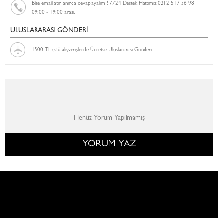
Bize email atın anında cevaplayalım ! 7/24 Destek Hattımız 0212 517 56 98
09:00 - 19:00 arası.
ULUSLARARASI GÖNDERİ
1500 TL üstü alışverişlerde Ücretsiz Uluslararası Gönderi
Henüz Yorum Yapılmamış
YORUM YAZ