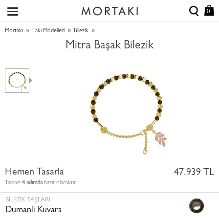
0
»
»
»
Mortakı
Takı Modelleri
Bilezik
Mitra Başak Bilezik
Hemen Tasarla
47.939 TL
Takınız
4 adımda
hazır olacaktır
BILEZIK TAŞLARI
Dumanlı Kuvars