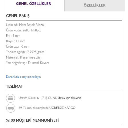
GENEL ÖZELLİKLER
ÖZELLİKLER
GENEL BAKIŞ
Ürün adı: Mitra Başak Bilezik
Ürün kodu:
2685-1rh8pt3
Eni :
9 mm
Boyu :
15 mm
Ürün çapı : 0 mm
Toplam ağırlığı : 7.7925 gram
Materyal : 8 ayar rose altın
Yarı değerli taş : Dumanlı Kuvars
Daha fazla detay için tıklayın
TESLİMAT
Üretim Süresi: 6 – 7 İŞ GÜNÜ
detay için tıklayınız
69 TL üstü alışverişlerde
ÜCRETSİZ KARGO
%100 MÜŞTERİ MEMNUNİYETİ