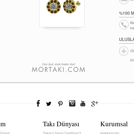
%100 
Bi
Ha
ULUSL
15
Gö
ım
Takı Dünyası
Kurumsal
Süresi
Takınız Nasıl Üretiliyor?
Hakkımızda