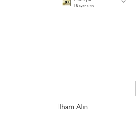
Materyal
18 ayar altın
İlham Alın