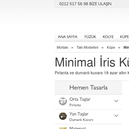
0212 517 56 98
BİZE ULAŞIN
ANA SAYFA
YÜZÜK
KOLYE
KÜPE
»
»
»
Mortakı
Takı Modelleri
Küpe
Min
Minimal İris 
Pırlanta ve dumanlı kuvars 18 ayar altın 
Hemen Tasarla
Orta Taşlar
Pırlanta
Yan Taşlar
Dumanlı Kuvars