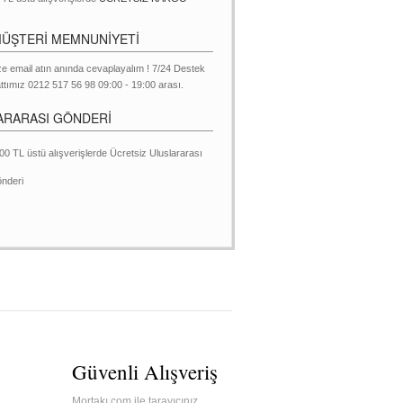
MÜŞTERİ MEMNUNİYETİ
ze email atın anında cevaplayalım ! 7/24 Destek
ttımız 0212 517 56 98 09:00 - 19:00 arası.
ARARASI GÖNDERİ
00 TL üstü alışverişlerde Ücretsiz Uluslararası
nderi
Güvenli Alışveriş
Mortakı.com ile tarayıcınız