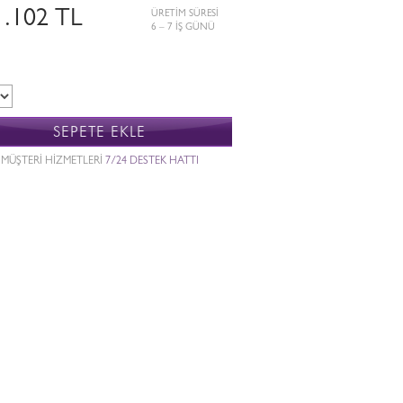
1.102 TL
ÜRETİM SÜRESİ
6 – 7 İŞ GÜNÜ
SEPETE EKLE
MÜŞTERİ HİZMETLERİ
7/24 DESTEK HATTI