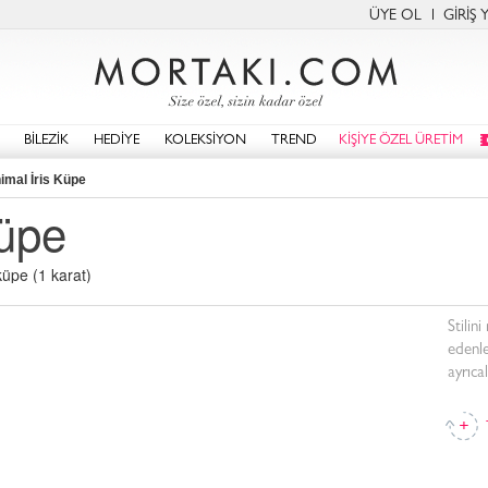
ÜYE OL
GİRİŞ 
BİLEZİK
HEDİYE
KOLEKSİYON
TREND
KİŞİYE ÖZEL ÜRETİM
imal İris Küpe
Küpe
küpe (1 karat)
Stilin
edenle
ayrıca