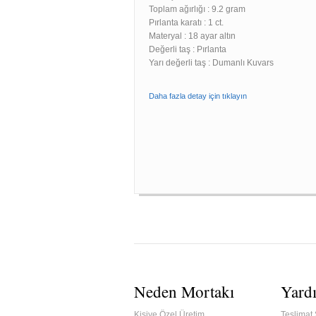
Toplam ağırlığı : 9.2 gram
Pırlanta karatı : 1 ct.
Materyal : 18 ayar altın
Değerli taş : Pırlanta
Yarı değerli taş : Dumanlı Kuvars
Daha fazla detay için tıklayın
Neden Mortakı
Yard
Kişiye Özel Üretim
Teslimat 