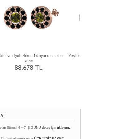
Lab safir ve akuamarin 14 ayar beyaz altın
Beyaz zirkon ve garnet 18 ayar r
küpe
küpe
87.989 TL
124.055 TL
MAT
etim Süresi: 6 – 7 İŞ GÜNÜ
detay için tıklayınız
 TL üstü alışverişlerde
ÜCRETSİZ KARGO