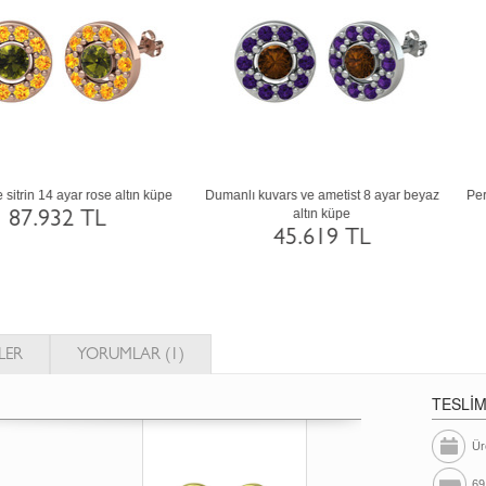
Kök zümrüt ve yeşil kuvars 8 ayar altın
Rodolit garnet 18 ayar rose altın küpe
küpe
124.128 TL
45.652 TL
LER
YORUMLAR (1)
TESLİ
Ür
69