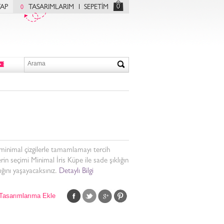
0
YAP
TASARIMLARIM
SEPETİM
0
i minimal çizgilerle tamamlamayı tercih
rin seçimi Minimal İris Küpe ile sade şıklığın
lığını yaşayacaksınız.
Detaylı Bilgi
Tasarımlarıma Ekle