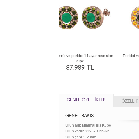
ve siyah zirkon 14 ayar rose altın
Yeşil kuvars ve siyah zirkon 18 ayar beyaz
küpe
altın küpe
88.678 TL
125.089 TL
GENEL ÖZELLİKLER
ÖZELLİK
GENEL BAKIŞ
Ürün adı: Minimal İris Küpe
Ürün kodu:
3296-16bbvkn
Ürün çapı : 12 mm