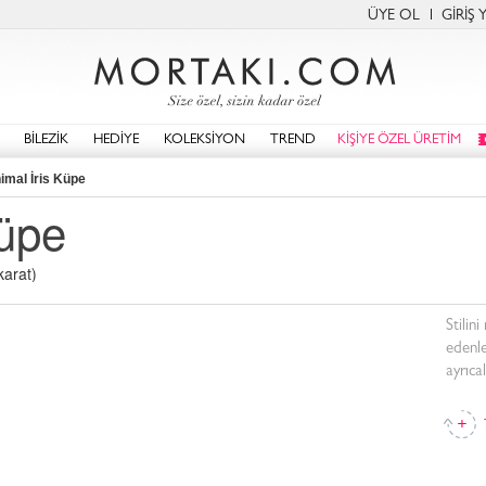
ÜYE OL
GİRİŞ 
BİLEZİK
HEDİYE
KOLEKSİYON
TREND
KİŞİYE ÖZEL ÜRETİM
imal İris Küpe
Küpe
karat)
Stilin
edenle
ayrıca