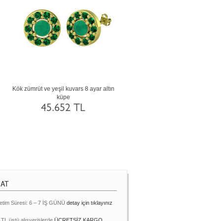
Lab safir ve akuamarin 14 ayar beyaz altın
Beyaz zirkon ve garnet 18 ayar r
küpe
küpe
87.989 TL
124.055 TL
MAT
etim Süresi: 6 – 7 İŞ GÜNÜ
detay için tıklayınız
 TL üstü alışverişlerde
ÜCRETSİZ KARGO