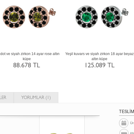
Kök zümrüt ve yeşil kuvars 8 ayar altın
Rodolit garnet 18 ayar rose altın küpe
küpe
124.128 TL
45.652 TL
LER
YORUMLAR (1)
TESLİ
Ür
69