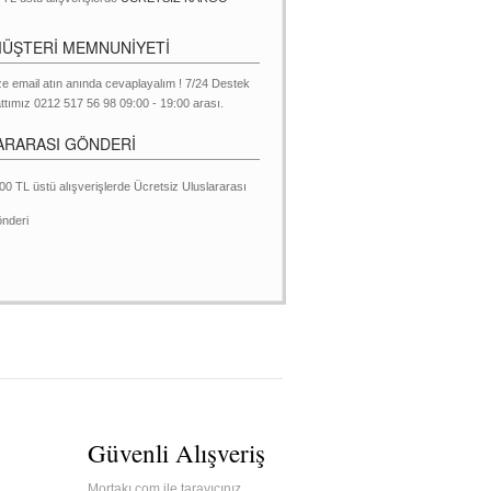
MÜŞTERİ MEMNUNİYETİ
ze email atın anında cevaplayalım ! 7/24 Destek
ttımız 0212 517 56 98 09:00 - 19:00 arası.
ARARASI GÖNDERİ
00 TL üstü alışverişlerde Ücretsiz Uluslararası
nderi
Güvenli Alışveriş
Mortakı.com ile tarayıcınız