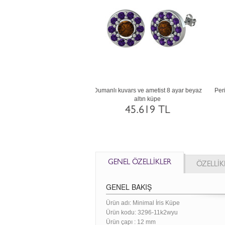
ve siyah zirkon 14 ayar rose altın
Yeşil kuvars ve siyah zirkon 18 ayar beyaz
küpe
altın küpe
88.678 TL
125.089 TL
GENEL ÖZELLİKLER
ÖZELLİK
GENEL BAKIŞ
Ürün adı: Minimal İris Küpe
Ürün kodu:
3296-11k2wyu
Ürün çapı : 12 mm