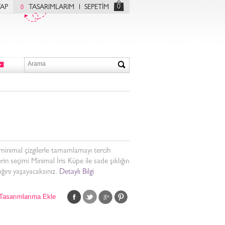
0
YAP
TASARIMLARIM
SEPETİM
0
i minimal çizgilerle tamamlamayı tercih
rin seçimi Minimal İris Küpe ile sade şıklığın
lığını yaşayacaksınız.
Detaylı Bilgi
Tasarımlarıma Ekle