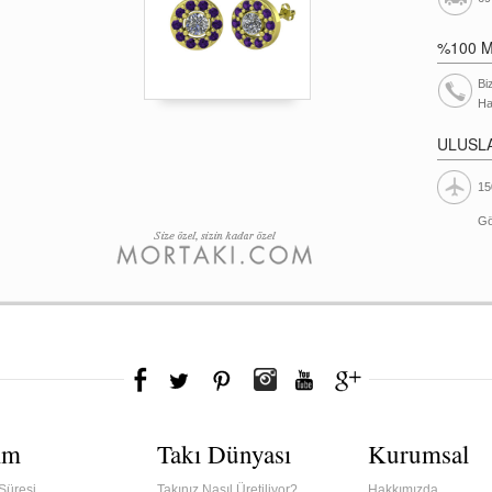
%100 
Bi
Ha
ULUSL
15
Gö
ım
Takı Dünyası
Kurumsal
Süresi
Takınız Nasıl Üretiliyor?
Hakkımızda