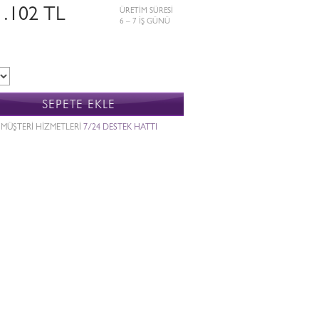
1.102 TL
ÜRETİM SÜRESİ
6 – 7 İŞ GÜNÜ
SEPETE EKLE
MÜŞTERİ HİZMETLERİ
7/24 DESTEK HATTI