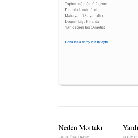
Toplam ağırlığı : 9.2 gram
Pırlanta karatı : 1 ct.
Materyal : 18 ayar altın
Değerli taş : Pırlanta
Yarı değerli taş : Ametist
Daha fazla detay için tıklayın
Neden Mortakı
Yard
Kişiye Özel Üretim
Teslimat 