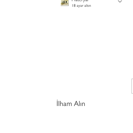
Materyal
18 ayar altın
İlham Alın