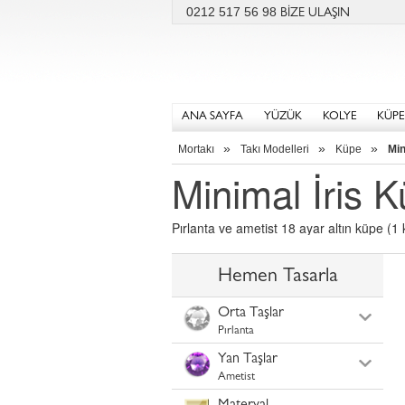
0212 517 56 98
BİZE ULAŞIN
ANA SAYFA
YÜZÜK
KOLYE
KÜPE
»
»
»
Mortakı
Takı Modelleri
Küpe
Min
Minimal İris 
Pırlanta ve ametist 18 ayar altın küpe (1 
Hemen Tasarla
Orta Taşlar
Pırlanta
Yan Taşlar
Ametist