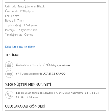
Ürün adı: Menta Şahmeran Bilezik
Ürün kodu:
1940-phjexe
Eni :
12 mm
Boyu :
11.7 mm
Toplam ağırlığı : 3.664 gram
Materyal : 14 ayar rose altın
Yarı değerli taş : Garnet
Daha fazla detay için tıklayın
TESLİMAT
Üretim Süresi: 4 – 5 İŞ GÜNÜ
detay için tıklayınız
69 TL üstü alışverişlerde
ÜCRETSİZ KARGO
%100 MÜŞTERİ MEMNUNİYETİ
Bize email atın anında cevaplayalım ! 7/24 Destek Hattımız 0212 517 56 98
09:00 - 19:00 arası.
ULUSLARARASI GÖNDERİ