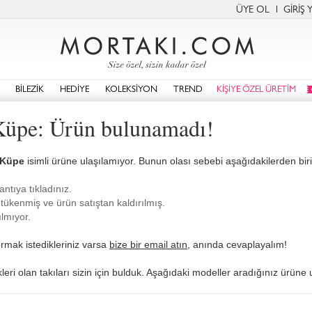
ÜYE OL
GİRİŞ 
BİLEZİK
HEDİYE
KOLEKSİYON
TREND
KİŞİYE ÖZEL ÜRETİM
Küpe: Ürün bulunamadı!
 Küpe
isimli ürüne ulaşılamıyor. Bunun olası sebebi aşağıdakilerden biri o
antıya tıkladınız.
tükenmiş ve ürün satıştan kaldırılmış.
lmıyor.
rmak istedikleriniz varsa
bize bir email atın
, anında cevaplayalım!
eri olan takıları sizin için bulduk. Aşağıdaki modeller aradığınız ürüne 