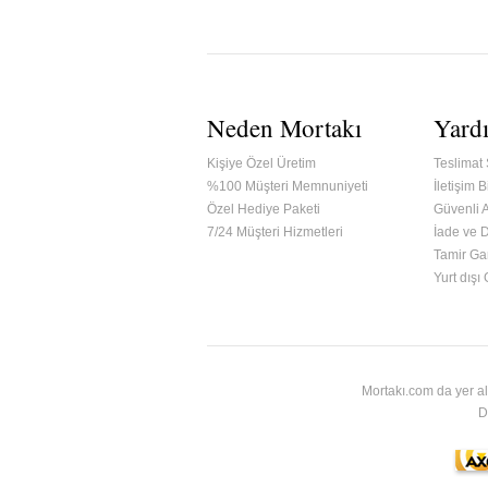
Neden Mortakı
Yard
Kişiye Özel Üretim
Teslimat 
%100 Müşteri Memnuniyeti
İletişim Bi
Özel Hediye Paketi
Güvenli A
7/24 Müşteri Hizmetleri
İade ve 
Tamir Gar
ified & Secured Godaddy
Yurt dışı
Mortakı.com da yer al
D