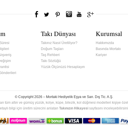
ım
Takı Dünyası
Kurumsal
Süresi
Takınız Nasıl Üretiliyor?
Hakkımızda
lgileri
Doğum Taşları
Basında Mortakı
lışveriş
Taş Rehberi
Kariyer
Değişim
Takı Sözlüğü
antisi
Yüzük Ölçünüzü Hesaplayın
 Gönderileri
© Copyright 2026 –
Mortaki Hediyelik Eşya ve San. Dış Tic. A.Ş.
an tüm altın ve gümüş yüzük, kolye, küpe, bilezik, kol düğmesi modelleri kişiye özel 
etaylı bilgi için üretim sürecini anlatan
Takınızın Hikayesi
sayfasını inceleyebilirsini