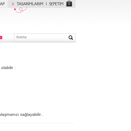
0
YAP
TASARIMLARIM
SEPETİM
0
labilir :
ulaşmanızı sağlayabilir..