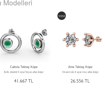
 Modelleri
YENİ
Calista Tektaş Küpe
Aine Tektaş Küpe
Kök zümrüt 8 ayar beyaz altın küpe
Swarovski 8 ayar rose altın küpe
41.667 TL
26.556 TL