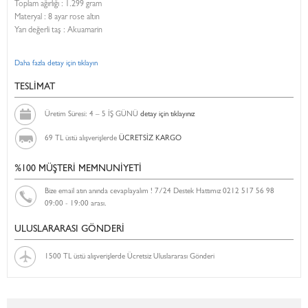
Toplam ağırlığı : 1.299 gram
Materyal : 8 ayar rose altın
Yarı değerli taş : Akuamarin
Daha fazla detay için tıklayın
TESLİMAT
Üretim Süresi: 4 – 5 İŞ GÜNÜ
detay için tıklayınız
69 TL üstü alışverişlerde
ÜCRETSİZ KARGO
%100 MÜŞTERİ MEMNUNİYETİ
Bize email atın anında cevaplayalım ! 7/24 Destek Hattımız 0212 517 56 98
09:00 - 19:00 arası.
ULUSLARARASI GÖNDERİ
1500 TL üstü alışverişlerde Ücretsiz Uluslararası Gönderi