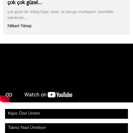
çok çok güzel...
çok güzel bir tektaş küpe, ebatı, ve duruşu muhteşem...kesinlikle
edinilmeli....
Nilbert Yılmaz
Kişiye Özel Üretim
Takınız Nasıl Üretiliyor