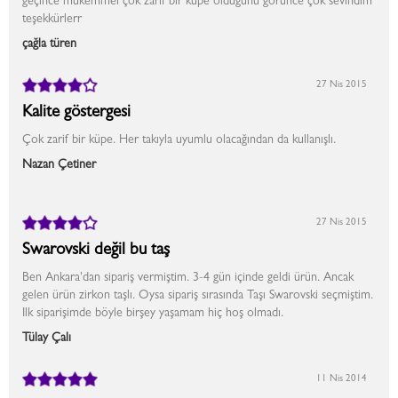
geçince mükemmel çok zarif bir küpe olduğunu görünce çok sevindim
teşekkürlerr
çağla türen
27 Nis 2015
Kalite göstergesi
Çok zarif bir küpe. Her takıyla uyumlu olacağından da kullanışlı.
Nazan Çetiner
27 Nis 2015
Swarovski değil bu taş
Ben Ankara'dan sipariş vermiştim. 3-4 gün içinde geldi ürün. Ancak
gelen ürün zirkon taşlı. Oysa sipariş sırasında Taşı Swarovski seçmiştim.
Ilk siparişimde böyle birşey yaşamam hiç hoş olmadı.
Tülay Çalı
11 Nis 2014