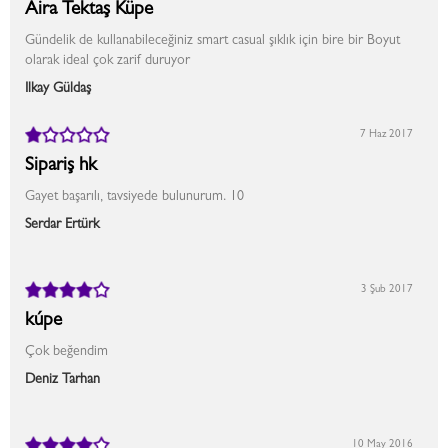
Aira Tektaş Küpe
Gündelik de kullanabileceğiniz smart casual şıklık için bire bir Boyut
olarak ideal çok zarif duruyor
İlkay Güldaş
7 Haz 2017
Sipariş hk
Gayet başarılı, tavsiyede bulunurum. 10
Serdar Ertürk
3 Şub 2017
kúpe
Çok beğendim
Deniz Tarhan
10 May 2016