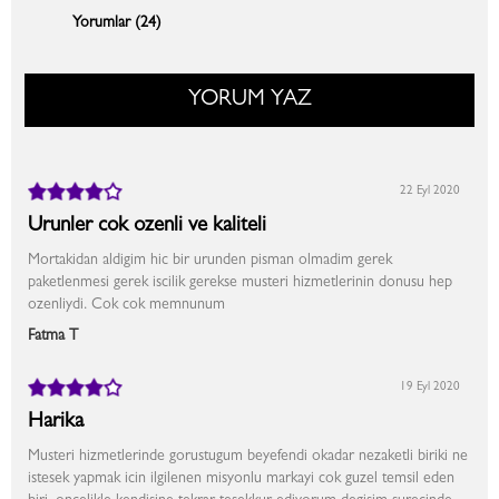
Yorumlar (24)
YORUM YAZ
22 Eyl 2020
Urunler cok ozenli ve kaliteli
Mortakidan aldigim hic bir urunden pisman olmadim gerek
paketlenmesi gerek iscilik gerekse musteri hizmetlerinin donusu hep
ozenliydi. Cok cok memnunum
Fatma T
19 Eyl 2020
Harika
Musteri hizmetlerinde gorustugum beyefendi okadar nezaketli biriki ne
istesek yapmak icin ilgilenen misyonlu markayi cok guzel temsil eden