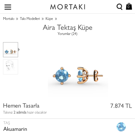
0
»
»
»
Mortakı
Takı Modelleri
Küpe
Aira Tektaş Küpe
Yorumlar (24)
Hemen Tasarla
7.874 TL
Takınız
2 adımda
hazır olacaktır
TAŞ
Akuamarin