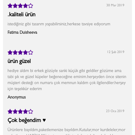
30 Mar 2019
.kaliteli ürün
istediğiniz gibi tasarım yapabilirsiniz,herkese tavsiye ediyorum
Fatima Duisheeva
12 Şub 2019
ürün güzel
hediye aldım bi erkek gözüyle sanki küçük gibi geldiler gözüme ama
tabi şık ve güzel küpeler beğeneceğine eminim.herşeyden önce sitenin
müşteri desteği on numara çok memnun kaldım çok ilgilendiler.herşey
için teşekkür ederim
Anonymus
23 Oca 2019
Çok beğendim ♥
Ürünlere bayıldım,paketlemenize bayıldım.Kutular,mor kurdeleler,mor