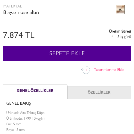
MATERYAL
8 ayar rose altın
Üretim Süresi
7.874 TL
4 – 5 i̇ş günü
SEPETE EKLE
Tasarımlarıma Ekle
GENEL ÖZELLİKLER
ÖZELLİKLER
GENEL BAKIŞ
Ürün adı: Aira Tektaş Küpe
Ürün kodu:
1799-10kqg1m
Eni :
5 mm
Boyu :
5 mm