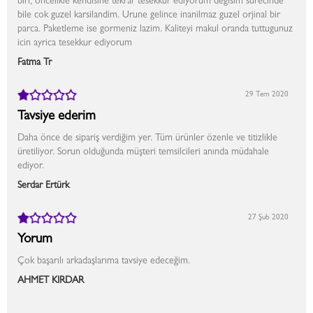
biri, oncelikle kendisine tekrar tesekkur ediyorum degisim surecinde
bile cok guzel karsilandim. Urune gelince inanilmaz guzel orjinal bir
parca. Paketleme ise gormeniz lazim. Kaliteyi makul oranda tuttugunuz
icin ayrica tesekkur ediyorum
Fatma Tr
29 Tem 2020
Tavsiye ederim
Daha önce de sipariş verdiğim yer. Tüm ürünler özenle ve titizlikle
üretiliyor. Sorun olduğunda müşteri temsilcileri anında müdahale
ediyor.
Serdar Ertürk
27 Şub 2020
Yorum
Çok başarılı arkadaşlarıma tavsiye edeceğim.
AHMET KIRDAR