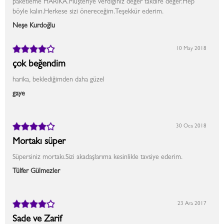
paketleme HARİKA.Müşteriye verdiğiniz değer takdire değer.Hep
böyle kalın.Herkese sizi önereceğim.Teşekkür ederim.
Neşe Kurdoğlu
10 May 2018
çok beğendim
harika, beklediğimden daha güzel
gaye
30 Oca 2018
Mortakı süper
Süpersiniz mortakı.Sizi akadaşlarıma kesinlikle tavsiye ederim.
Tülfer Gülmezler
23 Ara 2017
Sade ve Zarif