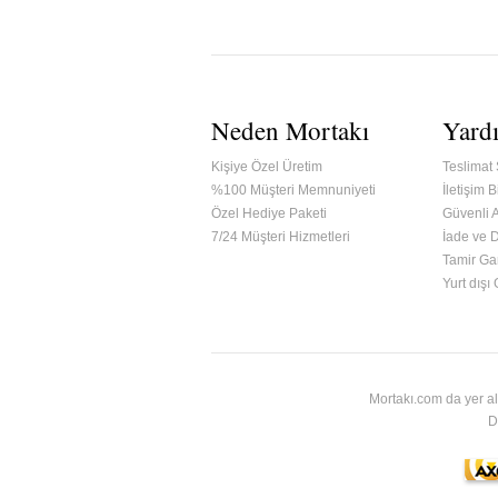
Neden Mortakı
Yard
Kişiye Özel Üretim
Teslimat 
%100 Müşteri Memnuniyeti
İletişim Bi
Özel Hediye Paketi
Güvenli A
7/24 Müşteri Hizmetleri
İade ve 
Tamir Gar
ified & Secured Godaddy
Yurt dışı
Mortakı.com da yer al
D