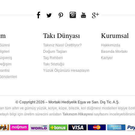
ım
Takı Dünyası
Kurumsal
Süresi
Takınız Nasıl Üretiliyor?
Hakkımızda
lgileri
Doğum Taşları
Basında Mortakı
lışveriş
Taş Rehberi
Kariyer
Değişim
Takı Sözlüğü
antisi
Yüzük Ölçünüzü Hesaplayın
 Gönderileri
© Copyright 2026 –
Mortaki Hediyelik Eşya ve San. Dış Tic. A.Ş.
an tüm altın ve gümüş yüzük, kolye, küpe, bilezik, kol düğmesi modelleri kişiye özel 
etaylı bilgi için üretim sürecini anlatan
Takınızın Hikayesi
sayfasını inceleyebilirsini