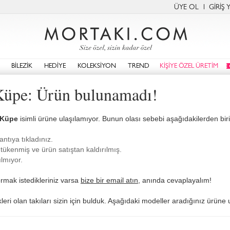
ÜYE OL
GİRİŞ 
BİLEZİK
HEDİYE
KOLEKSİYON
TREND
KİŞİYE ÖZEL ÜRETİM
Küpe: Ürün bulunamadı!
 Küpe
isimli ürüne ulaşılamıyor. Bunun olası sebebi aşağıdakilerden biri o
antıya tıkladınız.
tükenmiş ve ürün satıştan kaldırılmış.
lmıyor.
rmak istedikleriniz varsa
bize bir email atın
, anında cevaplayalım!
eri olan takıları sizin için bulduk. Aşağıdaki modeller aradığınız ürüne 