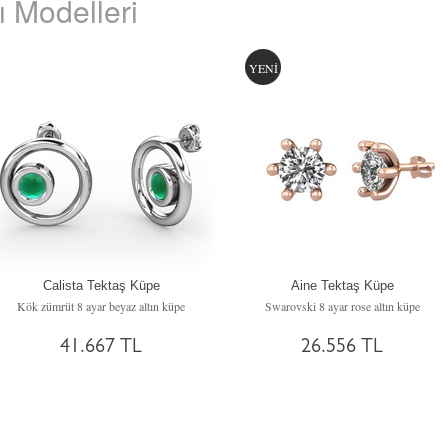
 Modelleri
YENİ
Calista Tektaş Küpe
Aine Tektaş Küpe
Kök zümrüt 8 ayar beyaz altın küpe
Swarovski 8 ayar rose altın küpe
41.667 TL
26.556 TL