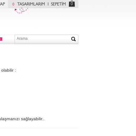
0
YAP
TASARIMLARIM
SEPETİM
0
labilir :
ulaşmanızı sağlayabilir..