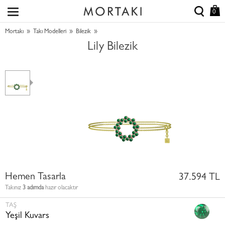
0
»
»
»
Mortakı
Takı Modelleri
Bilezik
Lily Bilezik
Hemen Tasarla
37.594 TL
Takınız
3 adımda
hazır olacaktır
TAŞ
Yeşil Kuvars