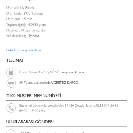
Ürün adı: Lily Bilezik
Ürün kodu:
2975-1bbougl
Ürün çapı : 15 mm
Toplam ağırlığı : 4.0635 gram
Materyal : 14 ayar beyaz altın
Yarı değerli taş : Peridot
Daha fazla detay için tıklayın
TESLİMAT
Üretim Süresi: 4 – 5 İŞ GÜNÜ
detay için tıklayınız
69 TL üstü alışverişlerde
ÜCRETSİZ KARGO
%100 MÜŞTERİ MEMNUNİYETİ
Bize email atın anında cevaplayalım ! 7/24 Destek Hattımız 0212 517 56 98
09:00 - 19:00 arası.
ULUSLARARASI GÖNDERİ