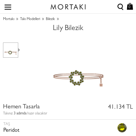
0
»
»
»
Mortakı
Takı Modelleri
Bilezik
Lily Bilezik
Hemen Tasarla
41.134 TL
Takınız
3 adımda
hazır olacaktır
TAŞ
Peridot