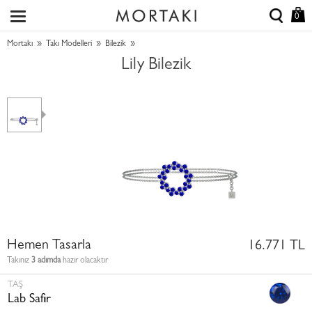
0
»
»
»
Mortakı
Takı Modelleri
Bilezik
Lily Bilezik
Hemen Tasarla
16.771 TL
Takınız
3 adımda
hazır olacaktır
TAŞ
Lab Safir