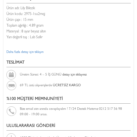
Ürün adı: Lily Bilezik
Ürün kodu:
2975-1su2mqj
Ürün çapı : 15 mm
Toplam ağırlığı : 4.89 gram
Materyal : 8 ayar beyaz altın
Yarı değerli taş : Lab Safir
Daha fazla detay için tıklayın
TESLİMAT
Üretim Süresi: 4 – 5 İŞ GÜNÜ
detay için tıklayınız
69 TL üstü alışverişlerde
ÜCRETSİZ KARGO
%100 MÜŞTERİ MEMNUNİYETİ
Bize email atın anında cevaplayalım ! 7/24 Destek Hattımız 0212 517 56 98
09:00 - 19:00 arası.
ULUSLARARASI GÖNDERİ