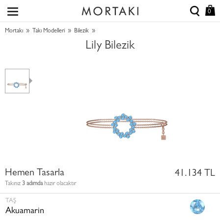
0
»
»
»
Mortakı
Takı Modelleri
Bilezik
Lily Bilezik
Hemen Tasarla
41.134 TL
Takınız
3 adımda
hazır olacaktır
TAŞ
Akuamarin