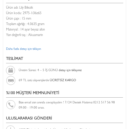
Ürün adı: Lily Bilezik
Ürün kodu:
2975-1i36z65
Ürün çapı : 15 mm
Toplam ağırlığı : 4.0635 gram
Materyal : 14 ayar beyaz altın
Yarı değerli taş : Akuamarin
Daha fazla detay için tıklayın
TESLİMAT
Üretim Süresi: 4 – 5 İŞ GÜNÜ
detay için tıklayınız
69 TL üstü alışverişlerde
ÜCRETSİZ KARGO
%100 MÜŞTERİ MEMNUNİYETİ
Bize email atın anında cevaplayalım ! 7/24 Destek Hattımız 0212 517 56 98
09:00 - 19:00 arası.
ULUSLARARASI GÖNDERİ