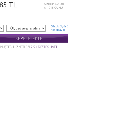
485 TL
ÜRETİM SÜRESİ
6 – 7 İŞ GÜNÜ
Bilezik ölçüsü
hesaplayın
SEPETE EKLE
MÜŞTERİ HİZMETLERİ
7/24 DESTEK HATTI