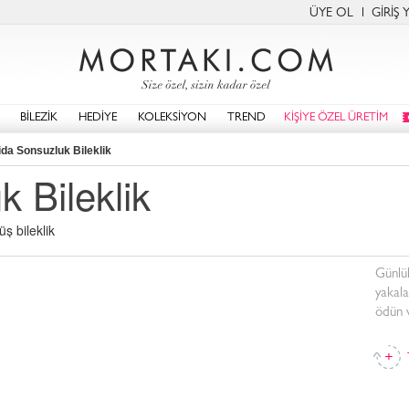
ÜYE OL
GİRİŞ 
BİLEZİK
HEDİYE
KOLEKSİYON
TREND
KİŞİYE ÖZEL ÜRETİM
ida Sonsuzluk Bileklik
 Bileklik
ş bileklik
Günlük
yakala
ödün v