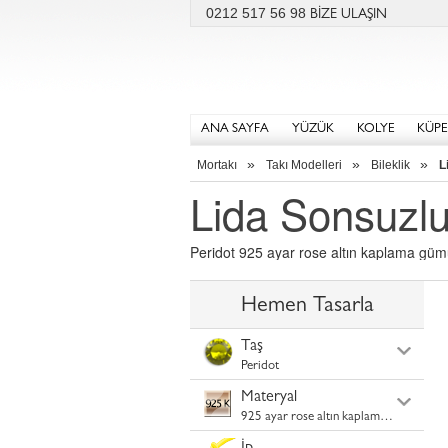
0212 517 56 98
BİZE ULAŞIN
ANA SAYFA
YÜZÜK
KOLYE
KÜPE
»
»
»
Mortakı
Takı Modelleri
Bileklik
L
Lida Sonsuzluk
Peridot 925 ayar rose altın kaplama gümü
Hemen Tasarla
Taş
Peridot
Materyal
925 ayar rose altın kaplama gümüş