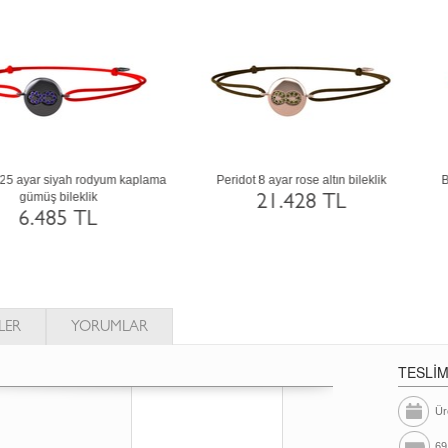
Garnet 8 ayar altın bileklik
Siyah zirkon 8 ayar rose altın bileklik
21.428 TL
21.433 TL
LER
YORUMLAR
TESLİ
Ür
69