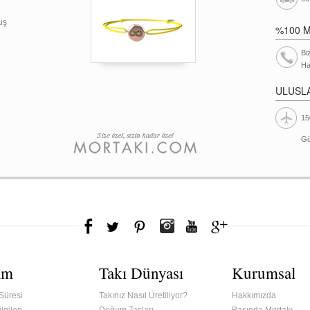
üş
%100 
Bi
Ha
ULUSL
15
Gö
ım
Takı Dünyası
Kurumsal
Süresi
Takınız Nasıl Üretiliyor?
Hakkımızda