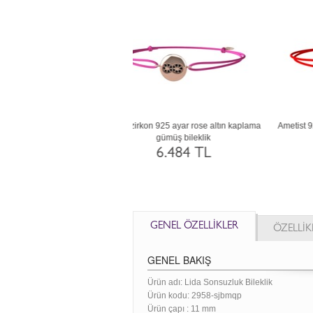
dot 8 ayar rose altın bileklik
Beyaz zirkon 14 ayar rose altın bileklik
21.428 TL
41.096 TL
GENEL ÖZELLİKLER
ÖZELLİK
GENEL BAKIŞ
Ürün adı: Lida Sonsuzluk Bileklik
Ürün kodu:
2958-sjbmqp
Ürün çapı : 11 mm