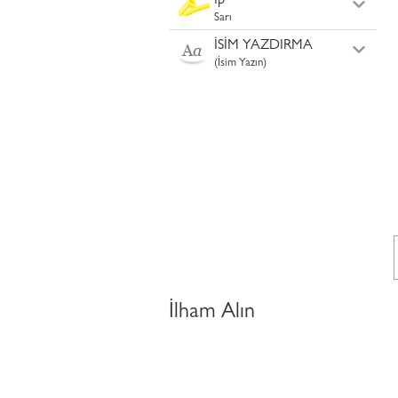
İp
Sarı
İSİM YAZDIRMA
(İsim Yazın)
İlham Alın