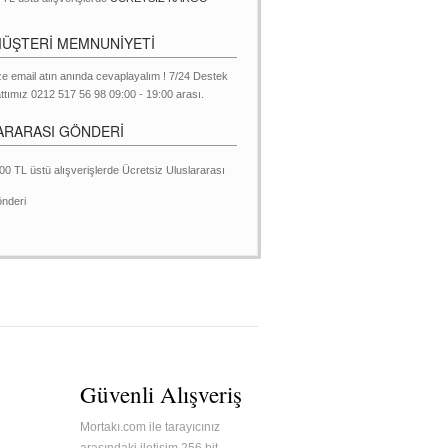
MÜŞTERİ MEMNUNİYETİ
ze email atın anında cevaplayalım ! 7/24 Destek
ttımız 0212 517 56 98 09:00 - 19:00 arası.
ARARASI GÖNDERİ
00 TL üstü alışverişlerde Ücretsiz Uluslararası
nderi
Güvenli Alışveriş
Mortakı.com ile tarayıcınız