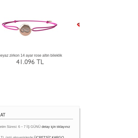
Rodolit garnet 925 ayar rose altın kaplama
Akuamarin 925 ayar siyah r
gümüş bileklik
kaplama gümüş bilekli
6.485 TL
6.485 TL
MAT
etim Süresi: 6 – 7 İŞ GÜNÜ
detay için tıklayınız
 TL üstü alışverişlerde
ÜCRETSİZ KARGO