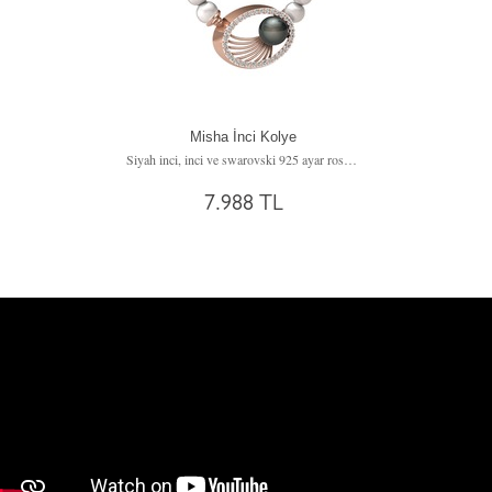
Misha İnci Kolye
Siyah inci, inci ve swarovski 925 ayar rose altın kaplama gümüş kolye
7.988 TL