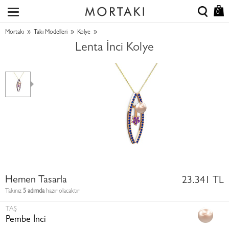
0
»
»
»
Mortakı
Takı Modelleri
Kolye
Lenta İnci Kolye
Hemen Tasarla
23.341 TL
Takınız
5 adımda
hazır olacaktır
TAŞ
Pembe İnci