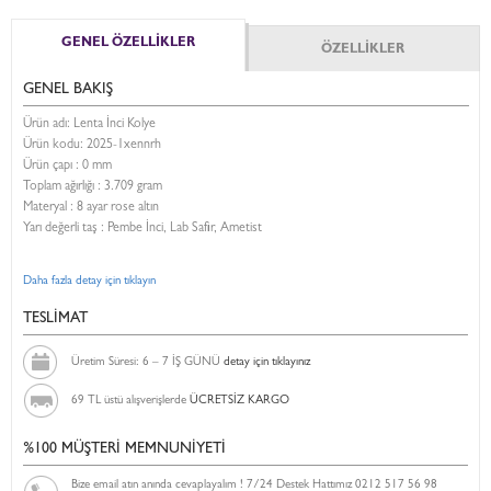
GENEL ÖZELLİKLER
ÖZELLİKLER
GENEL BAKIŞ
Ürün adı: Lenta İnci Kolye
Ürün kodu:
2025-1xennrh
Ürün çapı : 0 mm
Toplam ağırlığı : 3.709 gram
Materyal : 8 ayar rose altın
Yarı değerli taş : Pembe İnci, Lab Safir, Ametist
Daha fazla detay için tıklayın
TESLİMAT
Üretim Süresi: 6 – 7 İŞ GÜNÜ
detay için tıklayınız
69 TL üstü alışverişlerde
ÜCRETSİZ KARGO
%100 MÜŞTERİ MEMNUNİYETİ
Bize email atın anında cevaplayalım ! 7/24 Destek Hattımız 0212 517 56 98