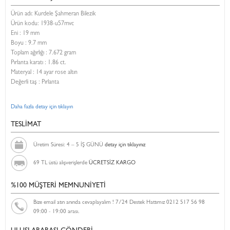
Ürün adı: Kurdele Şahmeran Bilezik
Ürün kodu:
1938-u57mvc
Eni :
19 mm
Boyu :
9.7 mm
Toplam ağırlığı : 7.672 gram
Pırlanta karatı : 1.86 ct.
Materyal : 14 ayar rose altın
Değerli taş : Pırlanta
Daha fazla detay için tıklayın
TESLİMAT
Üretim Süresi: 4 – 5 İŞ GÜNÜ
detay için tıklayınız
69 TL üstü alışverişlerde
ÜCRETSİZ KARGO
%100 MÜŞTERİ MEMNUNİYETİ
Bize email atın anında cevaplayalım ! 7/24 Destek Hattımız 0212 517 56 98
09:00 - 19:00 arası.