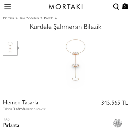
0
»
»
»
Mortakı
Takı Modelleri
Bilezik
Kurdele Şahmeran Bilezik
Hemen Tasarla
345.565 TL
Takınız
3 adımda
hazır olacaktır
TAŞ
Pırlanta