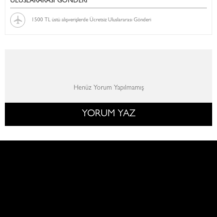
ULUSLARARASI GÖNDERİ
1500 TL üstü alışverişlerde Ücretsiz Uluslararası Gönderi
Henüz Yorum Yapılmamış
YORUM YAZ