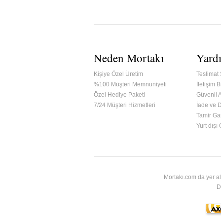
Neden Mortakı
Yard
Kişiye Özel Üretim
Teslimat 
%100 Müşteri Memnuniyeti
İletişim Bi
Özel Hediye Paketi
Güvenli A
7/24 Müşteri Hizmetleri
İade ve 
Tamir Gar
ified & Secured Godaddy
Yurt dışı
Mortakı.com da yer al
D