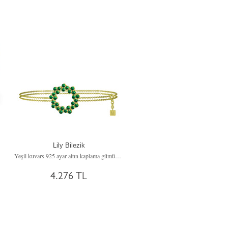
Lily Bilezik
Yeşil kuvars 925 ayar altın kaplama gümüş bilezik (40 cm gümüş rolo zincir)
4.276 TL