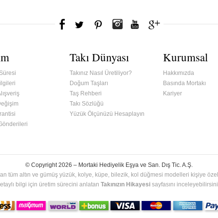
ım
Takı Dünyası
Kurumsal
Süresi
Takınız Nasıl Üretiliyor?
Hakkımızda
lgileri
Doğum Taşları
Basında Mortakı
lışveriş
Taş Rehberi
Kariyer
Değişim
Takı Sözlüğü
antisi
Yüzük Ölçünüzü Hesaplayın
 Gönderileri
© Copyright 2026 –
Mortaki Hediyelik Eşya ve San. Dış Tic. A.Ş.
an tüm altın ve gümüş yüzük, kolye, küpe, bilezik, kol düğmesi modelleri kişiye özel 
etaylı bilgi için üretim sürecini anlatan
Takınızın Hikayesi
sayfasını inceleyebilirsini