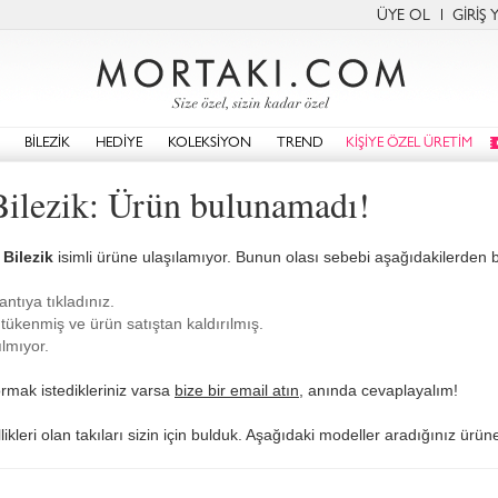
ÜYE OL
GİRİŞ 
BİLEZİK
HEDİYE
KOLEKSİYON
TREND
KİŞİYE ÖZEL ÜRETİM
ilezik: Ürün bulunamadı!
Bilezik
isimli ürüne ulaşılamıyor. Bunun olası sebebi aşağıdakilerden biri
antıya tıkladınız.
tükenmiş ve ürün satıştan kaldırılmış.
lmıyor.
rmak istedikleriniz varsa
bize bir email atın
, anında cevaplayalım!
kleri olan takıları sizin için bulduk. Aşağıdaki modeller aradığınız ürüne