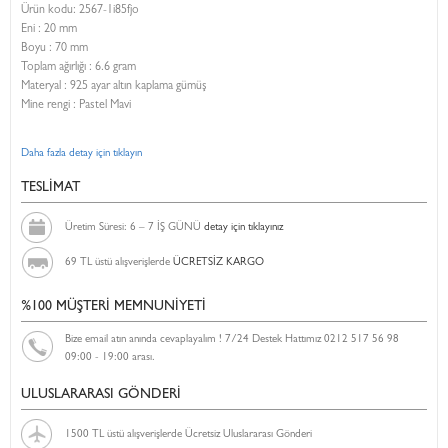
Ürün kodu:
2567-1i85fjo
Eni :
20 mm
Boyu :
70 mm
Toplam ağırlığı : 6.6 gram
Materyal : 925 ayar altın kaplama gümüş
Mine rengi : Pastel Mavi
Daha fazla detay için tıklayın
TESLİMAT
Üretim Süresi: 6 – 7 İŞ GÜNÜ
detay için tıklayınız
69 TL üstü alışverişlerde
ÜCRETSİZ KARGO
%100 MÜŞTERİ MEMNUNİYETİ
Bize email atın anında cevaplayalım ! 7/24 Destek Hattımız 0212 517 56 98
09:00 - 19:00 arası.
ULUSLARARASI GÖNDERİ
1500 TL üstü alışverişlerde Ücretsiz Uluslararası Gönderi