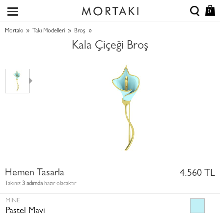
0
»
»
»
Mortakı
Takı Modelleri
Broş
Kala Çiçeği Broş
Hemen Tasarla
4.560 TL
Takınız
3 adımda
hazır olacaktır
MINE
Pastel Mavi