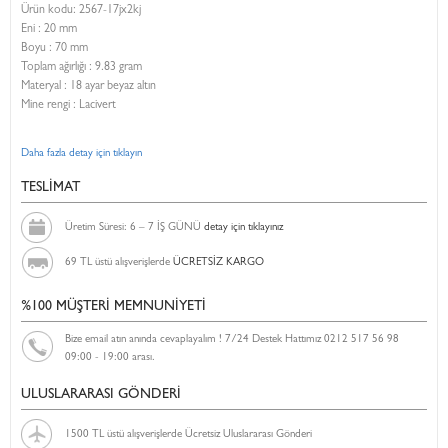
Ürün kodu:
2567-17jx2kj
Eni :
20 mm
Boyu :
70 mm
Toplam ağırlığı : 9.83 gram
Materyal : 18 ayar beyaz altın
Mine rengi : Lacivert
Daha fazla detay için tıklayın
TESLİMAT
Üretim Süresi: 6 – 7 İŞ GÜNÜ
detay için tıklayınız
69 TL üstü alışverişlerde
ÜCRETSİZ KARGO
%100 MÜŞTERİ MEMNUNİYETİ
Bize email atın anında cevaplayalım ! 7/24 Destek Hattımız 0212 517 56 98
09:00 - 19:00 arası.
ULUSLARARASI GÖNDERİ
1500 TL üstü alışverişlerde Ücretsiz Uluslararası Gönderi