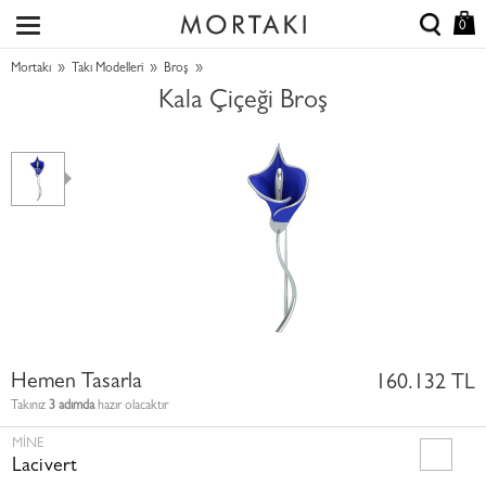
0
»
»
»
Mortakı
Takı Modelleri
Broş
Kala Çiçeği Broş
Hemen Tasarla
160.132 TL
Takınız
3 adımda
hazır olacaktır
MINE
Lacivert