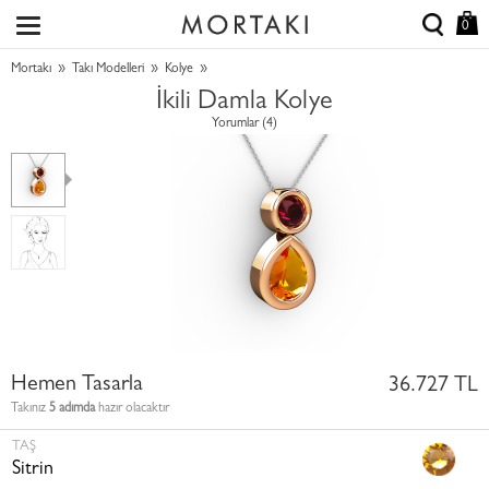
0
»
»
»
Mortakı
Takı Modelleri
Kolye
İkili Damla Kolye
Yorumlar (4)
Hemen Tasarla
36.727 TL
Takınız
5 adımda
hazır olacaktır
TAŞ
Sitrin