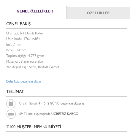
GENEL ÖZELLİKLER
ÖZELLİKLER
GENEL BAKIŞ
Ürün adı: İkili Damla Kolye
Ürün kodu:
176-1iry854
Eni :
7 mm
Boyu :
14 mm
Toplam ağırlığı : 4.737 gram
Materyal : 8 ayar rose altın
Yarı değerli taş : Sitrin, Rodolit Garnet
Daha fazla detay için tıklayın
TESLİMAT
Üretim Süresi: 4 – 5 İŞ GÜNÜ
detay için tıklayınız
69 TL üstü alışverişlerde
ÜCRETSİZ KARGO
%100 MÜŞTERİ MEMNUNİYETİ