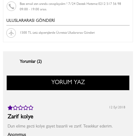
Bize email atın anında cevaplayalım ! 7/24 Destek Hattımız 0212 517 56 98
09:00 - 19:00 arası.
ULUSLARARASI GÖNDERİ
1500 TL üstü alışverişlerde Ücretsiz Uluslararası Gönderi
Yorumlar (2)
YORUM YAZ
12 Eyl 2018
Zarif kolye
Dun elime gecti kolye gayet basarili ve zarif. Tesekkur ederim.
Anonymus