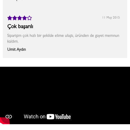
11 May 2015
Çok başarılı
Siparişim çok hızlı bir şekilde elime ulaştı, üründen de gayet memnun
kaldım.
Ümit Aydın