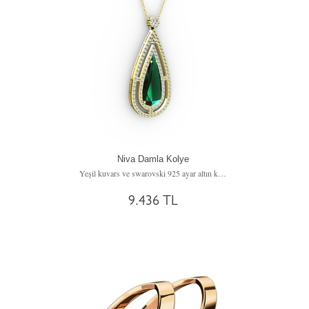
Niva Damla Kolye
Yeşil kuvars ve swarovski 925 ayar altın kaplama gümüş kolye (40 cm gümüş rolo zincir)
9.436 TL