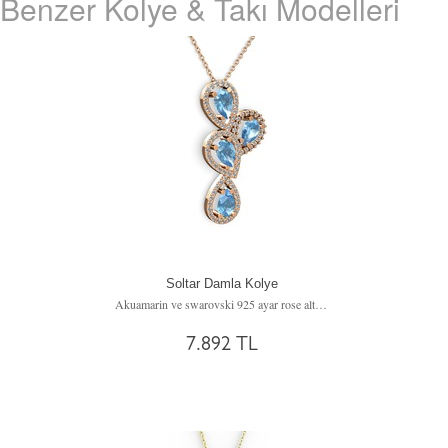
Benzer Kolye & Takı Modelleri
Soltar Damla Kolye
Akuamarin ve swarovski 925 ayar rose altın kaplama gümüş kolye (40 cm gümüş rolo zincir)
7.892 TL