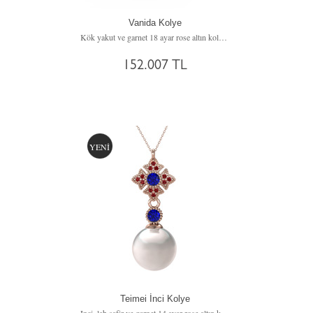
Vanida Kolye
Kök yakut ve garnet 18 ayar rose altın kolye (40 cm rose altın rolo zincir)
152.007 TL
YENİ
Teimei İnci Kolye