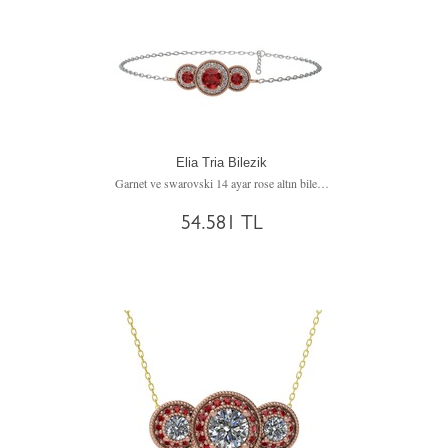
Elia Tria Bilezik
Garnet ve swarovski 14 ayar rose altın bilezik (17 cm beyaz altın rolo zincir)
54.581 TL