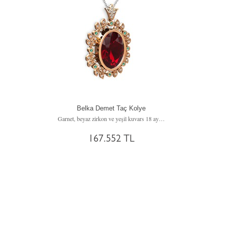
Belka Demet Taç Kolye
Garnet, beyaz zirkon ve yeşil kuvars 18 ayar rose altın kolye (40 cm beyaz altın rolo zincir)
167.552 TL