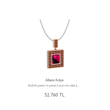
Albera Kolye
Rodolit garnet ve garnet 8 ayar rose altın kolye (40 cm beyaz altın rolo zincir)
52.760 TL