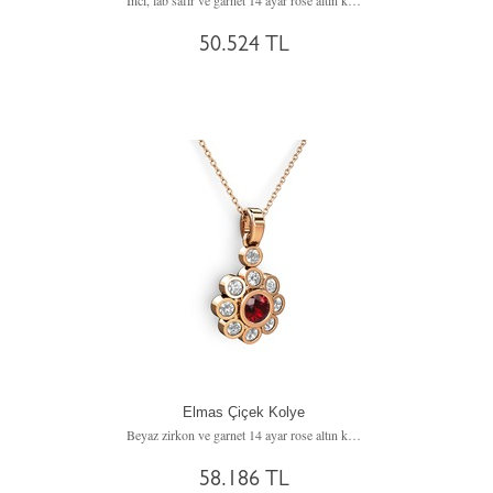
Inci, lab safir ve garnet 14 ayar rose altın kolye (40 cm rose altın rolo zincir)
50.524 TL
Elmas Çiçek Kolye
Beyaz zirkon ve garnet 14 ayar rose altın kolye (40 cm rose altın rolo zincir)
58.186 TL