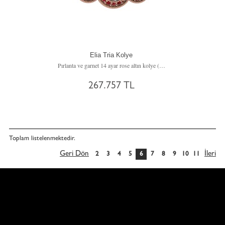
Elia Tria Kolye
Pırlanta ve garnet 14 ayar rose altın kolye (1.5 karat, 40 cm altın rolo zincir)
267.757 TL
Toplam
listelenmektedir.
Geri Dön
İleri
2
3
4
5
6
7
8
9
10
11