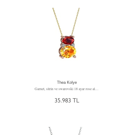
Thea Kolye
Garnet, sitrin ve swarovski 18 ayar rose altın kolye (40 cm altın rolo zincir)
35.983 TL