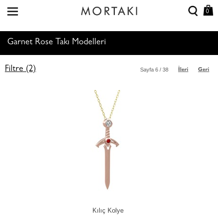
0
Garnet Rose Takı Modelleri
Filtre (2)
Sayfa
6
/ 38
İleri
Geri
Kılıç Kolye