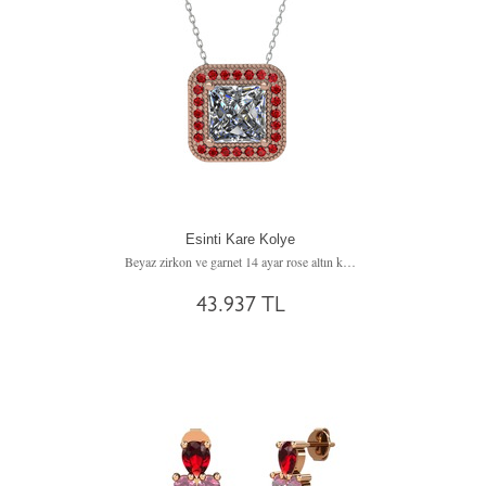
Esinti Kare Kolye
Beyaz zirkon ve garnet 14 ayar rose altın kolye (40 cm beyaz altın rolo zincir)
43.937 TL