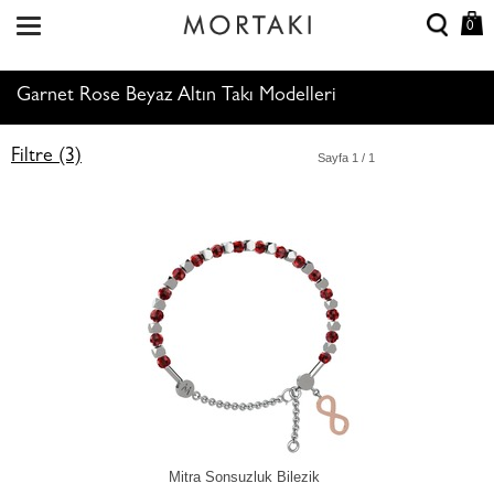
0
Garnet Rose Beyaz Altın Takı Modelleri
Filtre (3)
Sayfa
1
/ 1
Mitra Sonsuzluk Bilezik