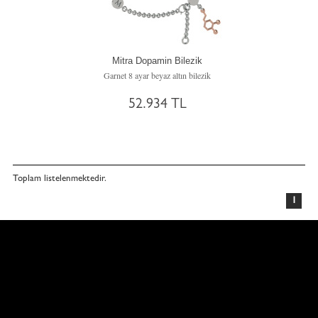
Mitra Dopamin Bilezik
Garnet 8 ayar beyaz altın bilezik
52.934 TL
Toplam
listelenmektedir.
1