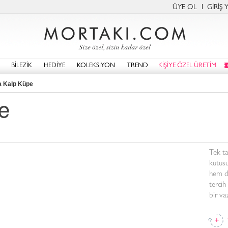
ÜYE OL
GİRİŞ 
BİLEZİK
HEDİYE
KOLEKSİYON
TREND
KİŞİYE ÖZEL ÜRETİM
a Kalp Küpe
e
Tek t
kutus
hem de
tercih
bir va