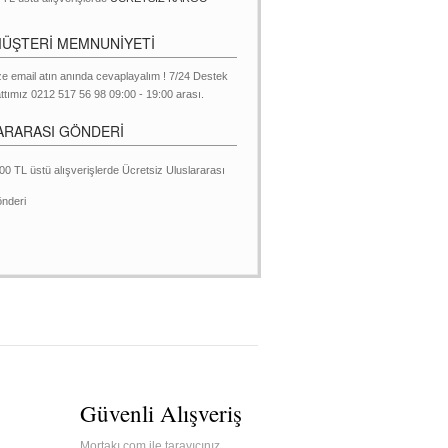
MÜŞTERİ MEMNUNİYETİ
ze email atın anında cevaplayalım ! 7/24 Destek
ttımız 0212 517 56 98 09:00 - 19:00 arası.
ARARASI GÖNDERİ
00 TL üstü alışverişlerde Ücretsiz Uluslararası
nderi
Güvenli Alışveriş
Mortakı.com ile tarayıcınız