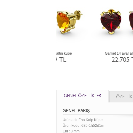
Garnet 14 ayar altın küpe
Ametist 14 ayar altın küpe
22.705 TL
22.705 TL
GENEL ÖZELLİKLER
ÖZELLİK
GENEL BAKIŞ
Ürün adı: Ena Kalp Küpe
Ürün kodu:
685-1h52d1m
Eni :
8 mm