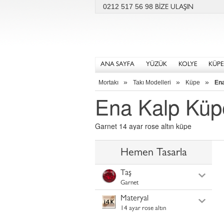
0212 517 56 98
BİZE ULAŞIN
ANA SAYFA
YÜZÜK
KOLYE
KÜPE
»
»
»
Mortakı
Takı Modelleri
Küpe
En
Ena Kalp Küp
Garnet 14 ayar rose altın küpe
Hemen Tasarla
Taş
Garnet
Materyal
14 ayar rose altın