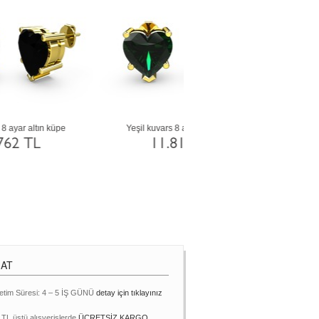
Beyaz zirkon 14 ayar altın küpe
Siyah zirkon 8 ayar rose altı
22.608 TL
11.762 TL
MAT
etim Süresi: 4 – 5 İŞ GÜNÜ
detay için tıklayınız
 TL üstü alışverişlerde
ÜCRETSİZ KARGO