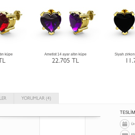
Siyah zirkon 8 ayar altın küpe
Yeşil kuvars 8 ayar altın küpe
11.762 TL
11.818 TL
LER
YORUMLAR (4)
TESLİ
Ür
69