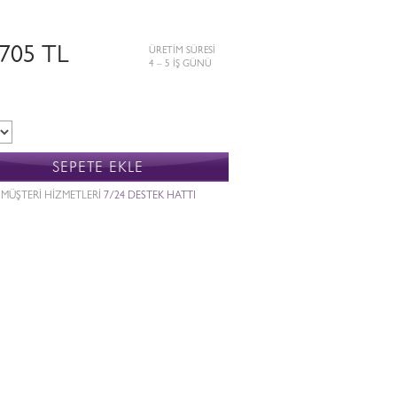
.705 TL
ÜRETİM SÜRESİ
4 – 5 İŞ GÜNÜ
SEPETE EKLE
MÜŞTERİ HİZMETLERİ
7/24 DESTEK HATTI