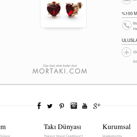
%100 
Bi
Ha
ULUSL
15
Gö
ım
Takı Dünyası
Kurumsal
Süresi
Takınız Nasıl Üretiliyor?
Hakkımızda