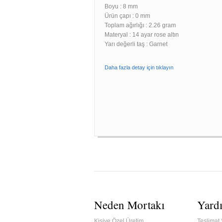
Boyu :
8 mm
Ürün çapı : 0 mm
Toplam ağırlığı : 2.26 gram
Materyal : 14 ayar rose altın
Yarı değerli taş : Garnet
Daha fazla detay için tıklayın
Neden Mortakı
Yard
Kişiye Özel Üretim
Teslimat 