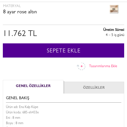
MATERYAL
8 ayar rose altın
Üretim Süresi
11.762 TL
4 – 5 i̇ş günü
SEPETE EKLE
Tasarımlarıma Ekle
GENEL ÖZELLİKLER
ÖZELLİKLER
GENEL BAKIŞ
Ürün adı: Ena Kalp Küpe
Ürün kodu:
685-eh433x
Eni :
8 mm
Boyu :
8 mm