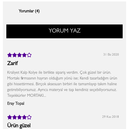
Yorumlar (4)
YORUM YAZ
31 Eki 2020
Zarif
Kraliyet Kalp Kolye ile birlikte sipariş verdim. Çok güzel bir ürün.
Mortakı firmasının hayran olduğum yönü ise; Kendi tasarladığım ürün
gibi hissettirmesi. Birçok aksesuarı birbiri ile tamamlayıp takım haline
getirebiliyorsunuz. Ayrıca materyal ve taşı kendiniz seçebiliyorsunuz.
Teşekkürler MORTAKI...
Eray Topal
29 Kas 2018
Ürün güzel