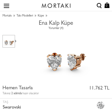
0
»
»
»
Mortakı
Takı Modelleri
Küpe
Ena Kalp Küpe
Yorumlar (4)
Hemen Tasarla
11.762 TL
Takınız
2 adımda
hazır olacaktır
TAŞ
Swarovski