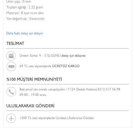
Ürün çapı : 0 mm
Toplam ağırlığı : 2.22 gram
Materyal : 8 ayar rose altın
Yarı değerli taş : Swarovski
Daha fazla detay için tıklayın
TESLİMAT
Üretim Süresi: 4 – 5 İŞ GÜNÜ
detay için tıklayınız
69 TL üstü alışverişlerde
ÜCRETSİZ KARGO
%100 MÜŞTERİ MEMNUNİYETİ
Bize email atın anında cevaplayalım ! 7/24 Destek Hattımız 0212 517 56 98
09:00 - 19:00 arası.
ULUSLARARASI GÖNDERİ
1500 TL üstü alışverişlerde Ücretsiz Uluslararası Gönderi