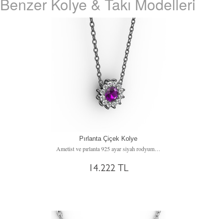
Benzer Kolye & Takı Modelleri
Pırlanta Çiçek Kolye
Ametist ve pırlanta 925 ayar siyah rodyum kaplama gümüş kolye (0.1056 karat, 40 cm gümüş rolo zincir)
14.222 TL