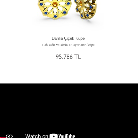
Dahlia Çiçek Küpe
Lab safir ve sitrin 18 ayar altın küpe
95.786 TL