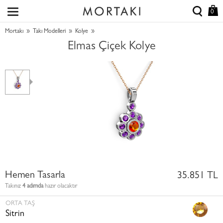
0
»
»
»
Mortakı
Takı Modelleri
Kolye
Elmas Çiçek Kolye
Hemen Tasarla
35.851 TL
Takınız
4 adımda
hazır olacaktır
ORTA TAŞ
Sitrin