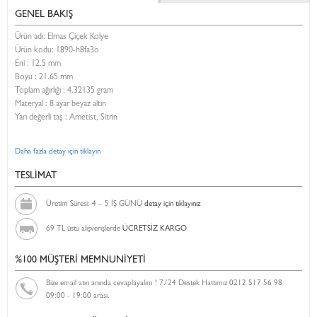
GENEL BAKIŞ
Ürün adı: Elmas Çiçek Kolye
Ürün kodu:
1890-h8fa3o
Eni :
12.5 mm
Boyu :
21.65 mm
Toplam ağırlığı : 4.32135 gram
Materyal : 8 ayar beyaz altın
Yarı değerli taş : Ametist, Sitrin
Daha fazla detay için tıklayın
TESLİMAT
Üretim Süresi: 4 – 5 İŞ GÜNÜ
detay için tıklayınız
69 TL üstü alışverişlerde
ÜCRETSİZ KARGO
%100 MÜŞTERİ MEMNUNİYETİ
Bize email atın anında cevaplayalım ! 7/24 Destek Hattımız 0212 517 56 98
09:00 - 19:00 arası.