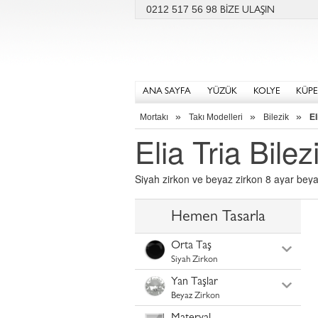
0212 517 56 98
BİZE ULAŞIN
ANA SAYFA
YÜZÜK
KOLYE
KÜPE
»
»
»
Mortakı
Takı Modelleri
Bilezik
El
Elia Tria Bilez
Siyah zirkon ve beyaz zirkon 8 ayar beyaz 
Hemen Tasarla
Orta Taş
Siyah Zirkon
Yan Taşlar
Beyaz Zirkon