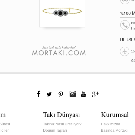
%100 
Bi
Ha
ULUSL
15
Gö
ım
Takı Dünyası
Kurumsal
Süresi
Takınız Nasıl Üretiliyor?
Hakkımızda
lgileri
Doğum Taşları
Basında Mortakı