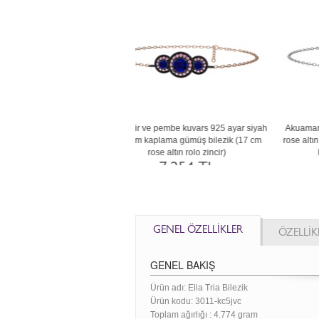
rkon ve akuamarin 925 ayar rose
Beyaz zirkon 925 ayar siyah rodyum
A
aplama gümüş bilezik (17 cm rose
kaplama gümüş bilezik (17 cm rose altın
altın rolo zincir)
rolo zincir)
7.363 TL
7.502 TL
GENEL ÖZELLİKLER
ÖZELLİK
GENEL BAKIŞ
Ürün adı: Elia Tria Bilezik
Ürün kodu:
3011-kc5jvc
Toplam ağırlığı : 4.774 gram