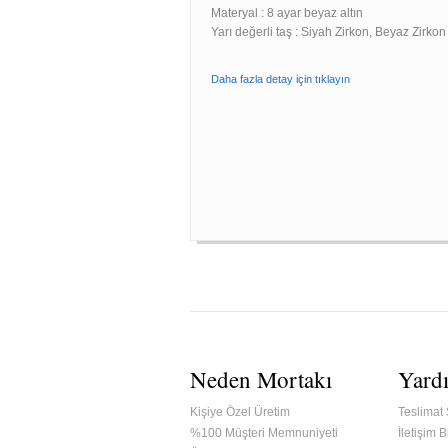
Materyal : 8 ayar beyaz altın
Yarı değerli taş : Siyah Zirkon, Beyaz Zirkon
Daha fazla detay için tıklayın
Neden Mortakı
Yard
Kişiye Özel Üretim
Teslimat 
%100 Müşteri Memnuniyeti
İletişim Bi