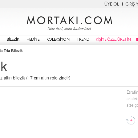
ÜYE OL
GİRİŞ 
BİLEZİK
HEDİYE
KOLEKSİYON
TREND
KİŞİYE ÖZEL ÜRETİM
ia Tria Bilezik
ik
altın bilezik (17 cm altın rolo zincir)
Etrafın
asaleti
size ç