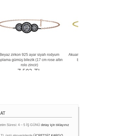
yaz
Siyah zirkon ve dumanlı kuvars 925 ayar
Peridot ve ametist 18 ayar altın 
)
siyah rodyum kaplama gümüş bilezik (17
cm beyaz altın rolo zinci
cm gümüş rolo zincir)
77.276 TL
7.017 TL
MAT
etim Süresi: 4 – 5 İŞ GÜNÜ
detay için tıklayınız
 TL üstü alışverişlerde
ÜCRETSİZ KARGO