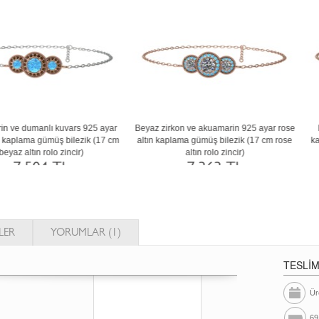
kuamarin ve swarovski 8 ayar beyaz altın
Swarovski ve rodolit garnet 18 ayar be
bilezik (17 cm gümüş rolo zincir)
altın bilezik (17 cm gümüş rolo zincir
28.221 TL
76.887 TL
LER
YORUMLAR (1)
TESLİ
Ür
69