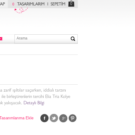
0
YAP
TASARIMLARIM
SEPETİM
0
a zarif ışıltılar saçarken, iddialı tarzını
 ile birleştirenlerin tercihi Elia Tria Kolye
ok yakışacak.
Detaylı Bilgi
Tasarımlarıma Ekle