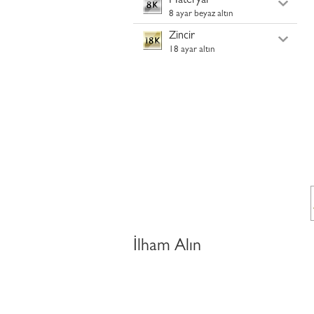
Materyal
8 ayar beyaz altın
Zincir
18 ayar altın
İlham Alın