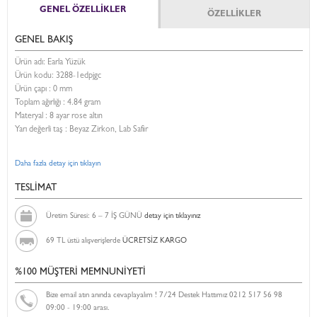
GENEL ÖZELLİKLER
ÖZELLİKLER
GENEL BAKIŞ
Ürün adı: Earla Yüzük
Ürün kodu:
3288-1edpjgc
Ürün çapı : 0 mm
Toplam ağırlığı : 4.84 gram
Materyal : 8 ayar rose altın
Yarı değerli taş : Beyaz Zirkon, Lab Safir
Daha fazla detay için tıklayın
TESLİMAT
Üretim Süresi: 6 – 7 İŞ GÜNÜ
detay için tıklayınız
69 TL üstü alışverişlerde
ÜCRETSİZ KARGO
%100 MÜŞTERİ MEMNUNİYETİ
Bize email atın anında cevaplayalım ! 7/24 Destek Hattımız 0212 517 56 98
09:00 - 19:00 arası.