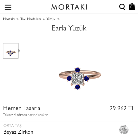
0
»
»
»
Mortakı
Takı Modelleri
Yüzük
Earla Yüzük
Hemen Tasarla
29.962 TL
Takınız
4 adımda
hazır olacaktır
ORTA TAŞ
Beyaz Zirkon