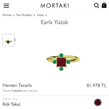
0
»
»
»
Mortakı
Takı Modelleri
Yüzük
Earla Yüzük
Hemen Tasarla
81.978 TL
Takınız
4 adımda
hazır olacaktır
ORTA TAŞ
Kök Yakut