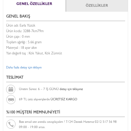
GENEL ÖZELLİKLER
ÖZELLİKLER
GENEL BAKIŞ
Ürün adı: Earla Yüzük
Ürün kodu:
3288-7km79m
Ürün çapı : 0 mm
Toplam ağırlığı : 5.66 gram
Materyal : 18 ayar altın
Yarı değerli taş : Kök Yakut, Kök Zümrüt
Daha fazla detay için tıklayın
TESLİMAT
Üretim Süresi: 6 – 7 İŞ GÜNÜ
detay için tıklayınız
69 TL üstü alışverişlerde
ÜCRETSİZ KARGO
%100 MÜŞTERİ MEMNUNİYETİ
Bize email atın anında cevaplayalım ! 7/24 Destek Hattımız 0212 517 56 98
09:00 - 19:00 arası.