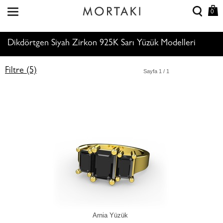
0
Dikdörtgen Siyah Zirkon 925K Sarı Yüzük Modelleri
Filtre (5)
Sayfa
1
/ 1
Arnia Yüzük